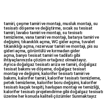
tamiri,
çeşme tamiri
ve
montajı
,
musluk montajı
,
su
tesisatı döşeme
ve değiştirme,
sıcak su tesisat
tamiri
,
lavabo tamiri
ve
montajı,
su tesisatı
temizleme
,
vana tamiri
ve
montajı
,
batarya tamiri
ve
değişimi
, tıkanıklık açma
,
WC gider açma
,
tuvalet
tıkanıklığı açma
,
rezervuar tamiri
ve montajı,
pis su
gideri açma
,
görüntülü ve kırmadan gider
açma
,
banyo tesisat tamiri
ve
tadilatı
gibi
ihtiyaçlarınızda çözüm ortağınız olmaktayız.
Ayrıca
doğalgaz tesisatı arıza
ve tamiri,
doğalgaz
tesisat bakımı
ve döşeme,
doğalgaz tesisat
montajı
ve değişimi, kalorifer tesisatı tamiri ve
bakımı, kalorifer tamiri, kalorifer tesisatı temizleme,
petek temizleme, kalorifer boru değişimi, kalorifer
tesisatı kaçak tespiti, havlupan montajı ve temizliği,
kalorifer tesisatı projelendirme gibi d
oğalgaz tesisatı
üzerine her konuda kaliteli çözümler Sunmaktayız