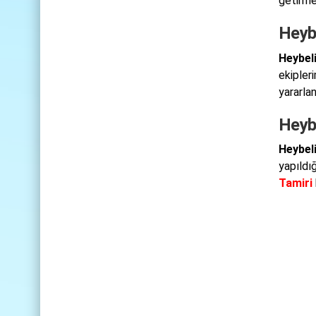
getirme
Heyb
Heybel
ekipleri
yararla
Heyb
Heybel
yapıldı
Tamiri