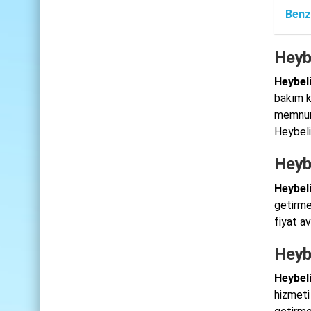
Benz
Heyb
Heybel
bakım k
memnuni
Heybelia
Heyb
Heybel
getirme
fiyat a
Heyb
Heybel
hizmeti 