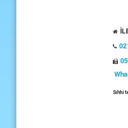
İL
02
05
What
Sıhhi 