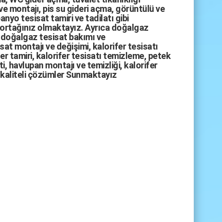
ve montajı,
pis su gideri açma
,
görüntülü ve
anyo tesisat tamiri
ve
tadilatı
gibi
 ortağınız olmaktayız. Ayrıca
doğalgaz
doğalgaz tesisat bakımı
ve
sat montajı
ve değişimi, kalorifer tesisatı
fer tamiri, kalorifer tesisatı temizleme, petek
i, havlupan montajı ve temizliği, kalorifer
kaliteli çözümler Sunmaktayız