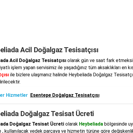
liada Acil Doğalgaz Tesisatçısı
iada Acil Doğalgaz Tesisatçısı
olarak gün ve saat fark etmeksizi
iyatlı işlem yapan servisimiz ile yaşadığınız tüm aksaklıkları en k
çısı
ile bizlere ulaşmanız halinde Heybeliada Doğalgaz Tesisatçısı
rilecektir.
er Hizmetler
Esentepe Doğalgaz Tesisatçısı
eliada Doğalgaz Tesisat Ücreti
iada Doğalgaz Tesisat Ücreti
olarak
Heybeliada
bölgesinde uyg
 , kullanılacak yedek parçaya ve hizmetin türüne göre değişkenl