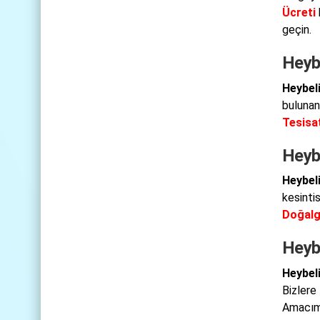
Ücreti
geçin.
Heybe
Heybeli
bulunan 
Tesisat
Heyb
Heybel
kesinti
Doğalg
Heyb
Heybel
Bizlere
Amacımı