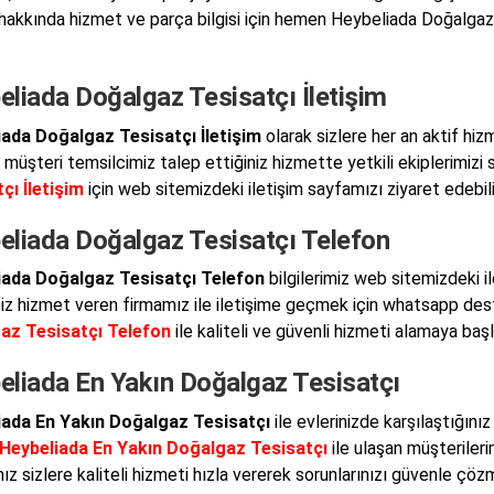
hakkında hizmet ve parça bilgisi için hemen Heybeliada Doğalgaz T
liada Doğalgaz Tesisatçı İletişim
ada Doğalgaz Tesisatçı İletişim
olarak sizlere her an aktif hi
müşteri temsilcimiz talep ettiğiniz hizmette yetkili ekiplerimizi s
çı İletişim
için web sitemizdeki iletişim sayfamızı ziyaret edebilir
eliada Doğalgaz Tesisatçı Telefon
iada Doğalgaz Tesisatçı Telefon
bilgilerimiz web sitemizdeki 
siz hizmet veren firmamız ile iletişime geçmek için whatsapp deste
az Tesisatçı Telefon
ile kaliteli ve güvenli hizmeti alamaya baş
eliada En Yakın Doğalgaz Tesisatçı
iada En Yakın Doğalgaz Tesisatçı
ile evlerinizde karşılaştığınız
Heybeliada En Yakın Doğalgaz Tesisatçı
ile ulaşan müşterilerim
z sizlere kaliteli hizmeti hızla vererek sorunlarınızı güvenle çözm