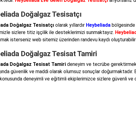
ktedir.
Heybeliada Eve Gelen Doğalgaz Tesisatçı
arıyorsanız d
eliada Doğalgaz Tesisatçı
iada Doğalgaz Tesisatçı
olarak yıllardır
Heybeliada
bölgesinde 
mizle sizlere titiz işçilik ile desteklerimizi sunmaktayız.
Heybelia
nmak isterseniz web sitemiz üzerinden randevu kaydı oluşturabilirs
eliada Doğalgaz Tesisat Tamiri
iada Doğalgaz Tesisat Tamiri
deneyim ve tecrübe gerektirmekted
ğında güvenlik ve maddi olarak olumsuz sonuçlar doğurmaktadır.
konusunda deneyimli ve eğitimli ekiplerimizce sizlere güvenli ve