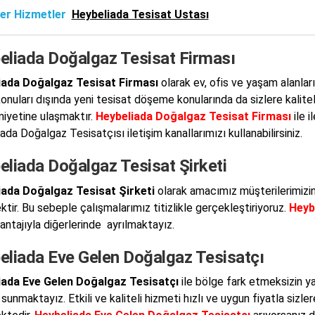
er Hizmetler
Heybeliada Tesisat Ustası
eliada Doğalgaz Tesisat Firması
iada Doğalgaz Tesisat Firması
olarak ev, ofis ve yaşam alanla
onuları dışında yeni tesisat döşeme konularında da sizlere kali
yetine ulaşmaktır.
Heybeliada Doğalgaz Tesisat Firması
ile i
da Doğalgaz Tesisatçısı iletişim kanallarımızı kullanabilirsiniz.
eliada Doğalgaz Tesisat Şirketi
iada Doğalgaz Tesisat Şirketi
olarak amacımız müşterilerimizin
ktir. Bu sebeple çalışmalarımız titizlikle gerçekleştiriyoruz.
Heyb
vantajıyla diğerlerinde ayrılmaktayız.
eliada Eve Gelen Doğalgaz Tesisatçı
iada Eve Gelen Doğalgaz Tesisatçı
ile bölge fark etmeksizin ya
sunmaktayız. Etkili ve kaliteli hizmeti hızlı ve uygun fiyatla sizler