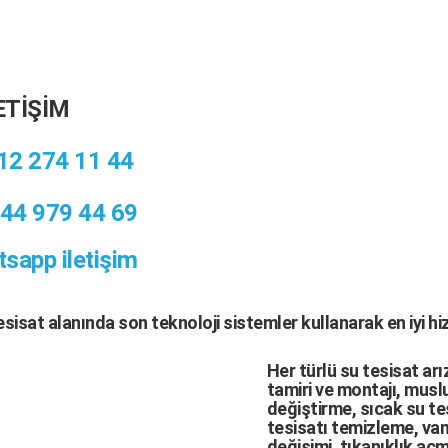
ETİŞİM
12 274 11 44
44 979 44 69
sapp iletişim
tesisat
alanında son teknoloji sistemler kullanarak en iyi h
Her türlü
su tesisat arı
tamiri
ve
montajı
,
muslu
değiştirme,
sıcak su te
tesisatı temizleme
,
van
değişimi
, tıkanıklık aç