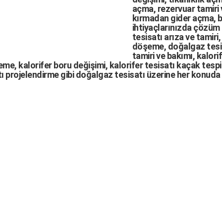
açma
,
rezervuar tamiri
kırmadan gider açma
,
b
ihtiyaçlarınızda çözüm
tesisatı arıza
ve tamiri,
döşeme,
doğalgaz tesi
tamiri ve bakımı, kalori
me, kalorifer boru değişimi, kalorifer tesisatı kaçak tespit
ı projelendirme gibi d
oğalgaz tesisatı
üzerine her konuda 