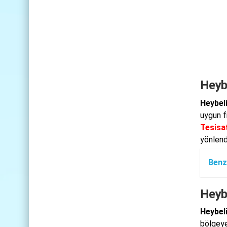
Heybe
Heybel
uygun f
Tesisat
yönlendi
Benz
Heyb
Heybel
bölgeye