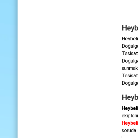
Heyb
Heybeli
Doğalga
Tesisat
Doğalga
sunmakt
Tesisat
Doğalga
Heyb
Heybel
ekipler
Heybel
soruda 