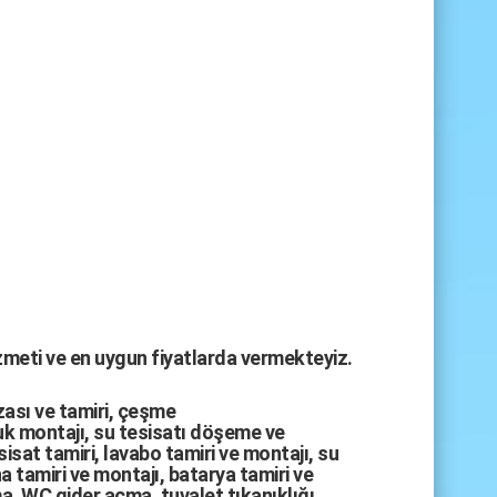
izmeti ve en uygun fiyatlarda vermekteyiz.
zası
ve tamiri,
çeşme
k montajı
,
su tesisatı döşeme
ve
sisat tamiri
,
lavabo tamiri
ve
montajı,
su
a tamiri
ve
montajı
,
batarya tamiri
ve
ma
,
WC gider açma
,
tuvalet tıkanıklığı