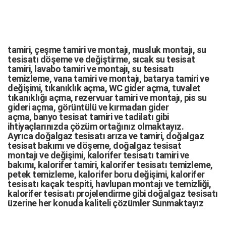
tamiri,
çeşme tamiri
ve
montajı
,
musluk montajı
,
su
tesisatı döşeme
ve değiştirme,
sıcak su tesisat
tamiri
,
lavabo tamiri
ve
montajı,
su tesisatı
temizleme
,
vana tamiri
ve
montajı
,
batarya tamiri
ve
değişimi
, tıkanıklık açma
,
WC gider açma
,
tuvalet
tıkanıklığı açma
,
rezervuar tamiri
ve montajı,
pis su
gideri açma
,
görüntülü ve kırmadan gider
açma
,
banyo tesisat tamiri
ve
tadilatı
gibi
ihtiyaçlarınızda çözüm ortağınız olmaktayız.
Ayrıca
doğalgaz tesisatı arıza
ve tamiri,
doğalgaz
tesisat bakımı
ve döşeme,
doğalgaz tesisat
montajı
ve değişimi, kalorifer tesisatı tamiri ve
bakımı, kalorifer tamiri, kalorifer tesisatı temizleme,
petek temizleme, kalorifer boru değişimi, kalorifer
tesisatı kaçak tespiti, havlupan montajı ve temizliği,
kalorifer tesisatı projelendirme gibi d
oğalgaz tesisatı
üzerine her konuda kaliteli çözümler Sunmaktayız