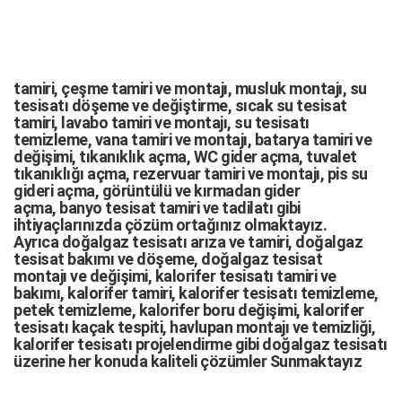
tamiri,
çeşme tamiri
ve
montajı
,
musluk montajı
,
su
tesisatı döşeme
ve değiştirme,
sıcak su tesisat
tamiri
,
lavabo tamiri
ve
montajı,
su tesisatı
temizleme
,
vana tamiri
ve
montajı
,
batarya tamiri
ve
değişimi
, tıkanıklık açma
,
WC gider açma
,
tuvalet
tıkanıklığı açma
,
rezervuar tamiri
ve montajı,
pis su
gideri açma
,
görüntülü ve kırmadan gider
açma
,
banyo tesisat tamiri
ve
tadilatı
gibi
ihtiyaçlarınızda çözüm ortağınız olmaktayız.
Ayrıca
doğalgaz tesisatı arıza
ve tamiri,
doğalgaz
tesisat bakımı
ve döşeme,
doğalgaz tesisat
montajı
ve değişimi, kalorifer tesisatı tamiri ve
bakımı, kalorifer tamiri, kalorifer tesisatı temizleme,
petek temizleme, kalorifer boru değişimi, kalorifer
tesisatı kaçak tespiti, havlupan montajı ve temizliği,
kalorifer tesisatı projelendirme gibi d
oğalgaz tesisatı
üzerine her konuda kaliteli çözümler Sunmaktayız