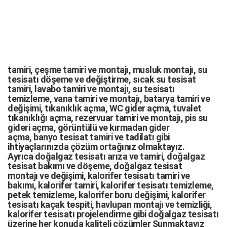
tamiri,
çeşme tamiri
ve
montajı
,
musluk montajı
,
su
tesisatı döşeme
ve değiştirme,
sıcak su tesisat
tamiri
,
lavabo tamiri
ve
montajı,
su tesisatı
temizleme
,
vana tamiri
ve
montajı
,
batarya tamiri
ve
değişimi
, tıkanıklık açma
,
WC gider açma
,
tuvalet
tıkanıklığı açma
,
rezervuar tamiri
ve montajı,
pis su
gideri açma
,
görüntülü ve kırmadan gider
açma
,
banyo tesisat tamiri
ve
tadilatı
gibi
ihtiyaçlarınızda çözüm ortağınız olmaktayız.
Ayrıca
doğalgaz tesisatı arıza
ve tamiri,
doğalgaz
tesisat bakımı
ve döşeme,
doğalgaz tesisat
montajı
ve değişimi, kalorifer tesisatı tamiri ve
bakımı, kalorifer tamiri, kalorifer tesisatı temizleme,
petek temizleme, kalorifer boru değişimi, kalorifer
tesisatı kaçak tespiti, havlupan montajı ve temizliği,
kalorifer tesisatı projelendirme gibi d
oğalgaz tesisatı
üzerine her konuda kaliteli çözümler Sunmaktayız