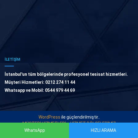
İLETİŞİM
İstanbul'un tüm bölgelerinde profesyonel tesisat hizmetleri.
Müşteri Hizmetleri: 0212 274 11 44
Whatsapp ve Mobil: 0544 979 44 69
WordPress
ile güçlendirilmiştir..
MÜŞTERİ HİZMETLERİ
HİZMET BÖLGELERİMİZ
WhatsApp
HIZLI ARAMA
© 2021
TESİSAT USTASI
. Tüm Hakları Saklıdır.