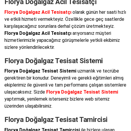
Florya Doğalgaz Acil Tesisatçı
Florya Doğalgaz Acil Tesisatçı
olarak günün her saati hızlı
ve etkili hizmeti vermekteyiz. Özellikle gece geç saatlerde
karşılaşacağınız sorunlara derhal çözüm üretmekteyiz.
Florya Doğalgaz Acil Tesisatçı
arıyorsanız müşteri
hizmetlerimizle yapacağınız görüşmelerle yetkili ekibimiz
sizlere yönlendirilecektir.
Florya Doğalgaz Tesisat Sistemi
Florya Doğalgaz Tesisat Sistemi
uzmanlık ve tecrübe
gerektiren bir konudur. Deneyimli ve gerekli eğitimleri almış
ekiplerimiz ile güvenli ve tam performans çalışan sistemlere
ulaşacaksınız. Sizde
Florya Doğalgaz Tesisat Sistemi
yaptırmak, yenilemek isterseniz bizlere web sitemiz
üzerinden ulaşabilirsiniz.
Florya Doğalgaz Tesisat Tamircisi
Florya Doğalgaz Tesisat Tamircisi
ile bizlere ulaşan