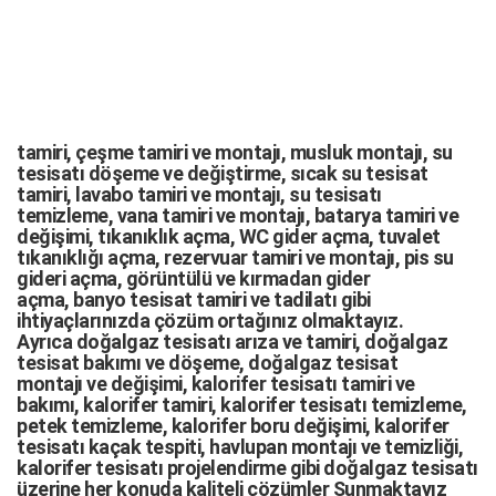
tamiri,
çeşme tamiri
ve
montajı
,
musluk montajı
,
su
tesisatı döşeme
ve değiştirme,
sıcak su tesisat
tamiri
,
lavabo tamiri
ve
montajı,
su tesisatı
temizleme
,
vana tamiri
ve
montajı
,
batarya tamiri
ve
değişimi
, tıkanıklık açma
,
WC gider açma
,
tuvalet
tıkanıklığı açma
,
rezervuar tamiri
ve montajı,
pis su
gideri açma
,
görüntülü ve kırmadan gider
açma
,
banyo tesisat tamiri
ve
tadilatı
gibi
ihtiyaçlarınızda çözüm ortağınız olmaktayız.
Ayrıca
doğalgaz tesisatı arıza
ve tamiri,
doğalgaz
tesisat bakımı
ve döşeme,
doğalgaz tesisat
montajı
ve değişimi, kalorifer tesisatı tamiri ve
bakımı, kalorifer tamiri, kalorifer tesisatı temizleme,
petek temizleme, kalorifer boru değişimi, kalorifer
tesisatı kaçak tespiti, havlupan montajı ve temizliği,
kalorifer tesisatı projelendirme gibi d
oğalgaz tesisatı
üzerine her konuda kaliteli çözümler Sunmaktayız