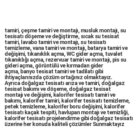
tamiri,
çeşme tamiri
ve
montajı
,
musluk montajı
,
su
tesisatı döşeme
ve değiştirme,
sıcak su tesisat
tamiri
,
lavabo tamiri
ve
montajı,
su tesisatı
temizleme
,
vana tamiri
ve
montajı
,
batarya tamiri
ve
değişimi
, tıkanıklık açma
,
WC gider açma
,
tuvalet
tıkanıklığı açma
,
rezervuar tamiri
ve montajı,
pis su
gideri açma
,
görüntülü ve kırmadan gider
açma
,
banyo tesisat tamiri
ve
tadilatı
gibi
ihtiyaçlarınızda çözüm ortağınız olmaktayız.
Ayrıca
doğalgaz tesisatı arıza
ve tamiri,
doğalgaz
tesisat bakımı
ve döşeme,
doğalgaz tesisat
montajı
ve değişimi, kalorifer tesisatı tamiri ve
bakımı, kalorifer tamiri, kalorifer tesisatı temizleme,
petek temizleme, kalorifer boru değişimi, kalorifer
tesisatı kaçak tespiti, havlupan montajı ve temizliği,
kalorifer tesisatı projelendirme gibi d
oğalgaz tesisatı
üzerine her konuda kaliteli çözümler Sunmaktayız