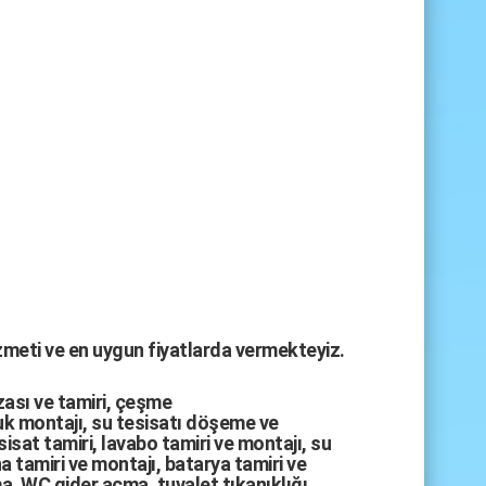
izmeti ve en uygun fiyatlarda vermekteyiz.
zası
ve tamiri,
çeşme
k montajı
,
su tesisatı döşeme
ve
sisat tamiri
,
lavabo tamiri
ve
montajı,
su
a tamiri
ve
montajı
,
batarya tamiri
ve
ma
,
WC gider açma
,
tuvalet tıkanıklığı