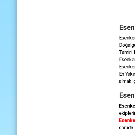
Esen
Esenken
Doğalga
Tamiri,
Esenken
Esenken
En Yakı
almak iç
Esen
Esenke
ekipler
Esenke
soruda 