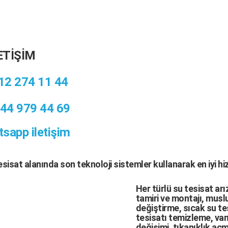
ETİŞİM
12 274 11 44
44 979 44 69
sapp iletişim
tesisat
alanında son teknoloji sistemler kullanarak en iyi h
Her türlü
su tesisat arı
tamiri
ve
montajı
,
muslu
değiştirme,
sıcak su te
tesisatı temizleme
,
van
değişimi
, tıkanıklık aç