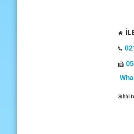
İL
02
05
What
Sıhhi 