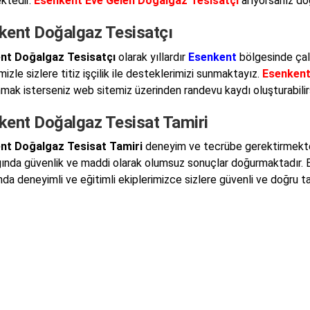
ktedir.
Esenkent Eve Gelen Doğalgaz Tesisatçı
arıyorsanız do
kent Doğalgaz Tesisatçı
nt Doğalgaz Tesisatçı
olarak yıllardır
Esenkent
bölgesinde çal
mizle sizlere titiz işçilik ile desteklerimizi sunmaktayız.
Esenkent
nmak isterseniz web sitemiz üzerinden randevu kaydı oluşturabilirs
kent Doğalgaz Tesisat Tamiri
nt Doğalgaz Tesisat Tamiri
deneyim ve tecrübe gerektirmektedi
ğında güvenlik ve maddi olarak olumsuz sonuçlar doğurmaktadır.
da deneyimli ve eğitimli ekiplerimizce sizlere güvenli ve doğru t