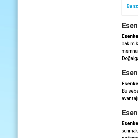
Benz
Esen
Esenke
bakım k
memnuni
Doğalgaz
Esen
Esenke
Bu sebe
avantaj
Esen
Esenke
sunmakta