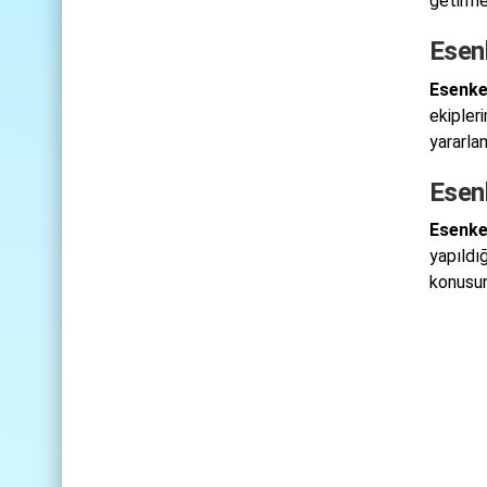
getirme
Esen
Esenke
ekipleri
yararla
Esen
Esenke
yapıldı
konusun