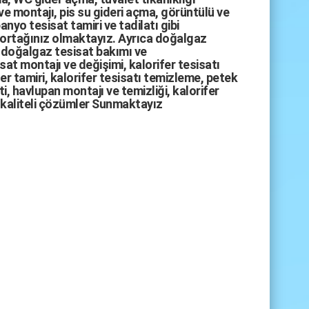
ve montajı,
pis su gideri açma
,
görüntülü ve
anyo tesisat tamiri
ve
tadilatı
gibi
 ortağınız olmaktayız. Ayrıca
doğalgaz
doğalgaz tesisat bakımı
ve
sat montajı
ve değişimi, kalorifer tesisatı
fer tamiri, kalorifer tesisatı temizleme, petek
i, havlupan montajı ve temizliği, kalorifer
kaliteli çözümler Sunmaktayız