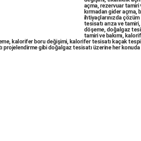
açma
,
rezervuar tamiri
kırmadan gider açma
,
b
ihtiyaçlarınızda çözüm
tesisatı arıza
ve tamiri,
döşeme,
doğalgaz tesi
tamiri ve bakımı, kalori
me, kalorifer boru değişimi, kalorifer tesisatı kaçak tespit
ı projelendirme gibi d
oğalgaz tesisatı
üzerine her konuda 