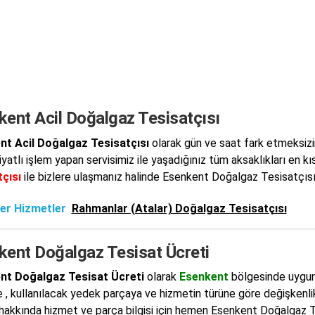
kent Acil Doğalgaz Tesisatçısı
nt Acil Doğalgaz Tesisatçısı
olarak gün ve saat fark etmeksizin
iyatlı işlem yapan servisimiz ile yaşadığınız tüm aksaklıkları en k
çısı
ile bizlere ulaşmanız halinde Esenkent Doğalgaz Tesisatçısı ye
er Hizmetler
Rahmanlar (Atalar) Doğalgaz Tesisatçısı
kent Doğalgaz Tesisat Ücreti
nt Doğalgaz Tesisat Ücreti
olarak
Esenkent
bölgesinde uygun f
 , kullanılacak yedek parçaya ve hizmetin türüne göre değişkenl
hakkında hizmet ve parça bilgisi için hemen Esenkent Doğalgaz Tes