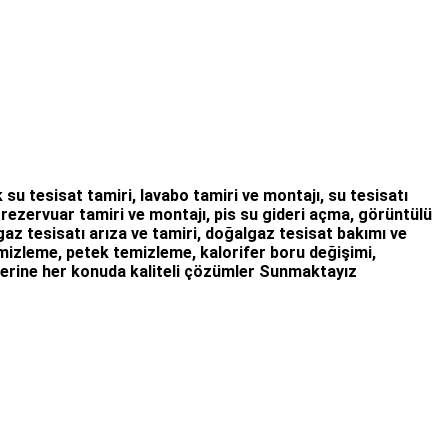
 su tesisat tamiri
,
lavabo tamiri
ve
montajı,
su tesisatı
,
rezervuar tamiri
ve montajı,
pis su gideri açma
,
görüntülü
az tesisatı arıza
ve tamiri,
doğalgaz tesisat bakımı
ve
temizleme, petek temizleme, kalorifer boru değişimi,
erine her konuda kaliteli çözümler Sunmaktayız