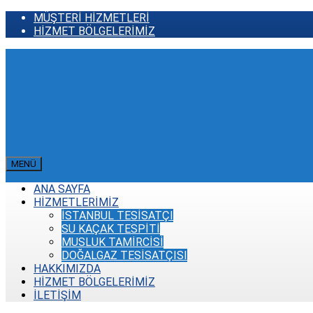
MÜŞTERİ HİZMETLERİ
HİZMET BÖLGELERİMİZ
MENÜ
ANA SAYFA
HİZMETLERİMİZ
İSTANBUL TESİSATÇI
SU KAÇAK TESPİTİ
MUSLUK TAMİRCİSİ
DOĞALGAZ TESİSATÇISI
HAKKIMIZDA
HİZMET BÖLGELERİMİZ
İLETİŞİM