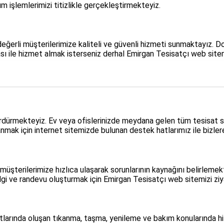
m işlemlerimizi titizlikle gerçekleştirmekteyiz.
eğerli müşterilerimize kaliteli ve güvenli hizmeti sunmaktayız. Do
sı ile hizmet almak isterseniz derhal Emirgan Tesisatçı web sitemiz
rdürmekteyiz. Ev veya ofislerinizde meydana gelen tüm tesisat soru
nmak için internet sitemizde bulunan destek hatlarımız ile bizlere 
üşterilerimize hızlıca ulaşarak sorunlarının kaynağını belirlem
gi ve randevu oluşturmak için Emirgan Tesisatçı web sitemizi ziya
satlarında oluşan tıkanma, taşma, yenileme ve bakım konularında h