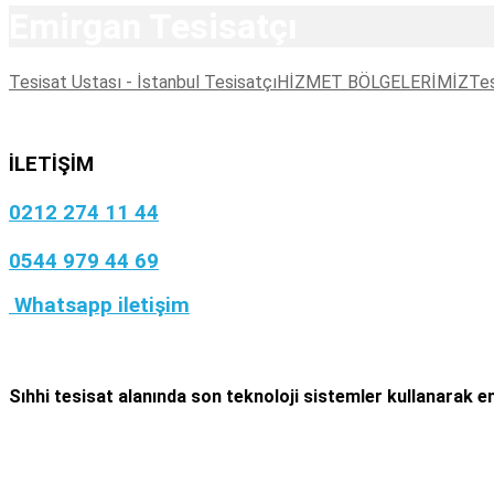
Emirgan Tesisatçı
Tesisat Ustası - İstanbul Tesisatçı
HİZMET BÖLGELERİMİZ
Tes
İLETİŞİM
0212 274 11 44
0544 979 44 69
Whatsapp iletişim
Sıhhi tesisat
alanında son teknoloji sistemler kullanarak en