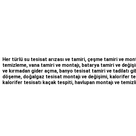
Her türlü
su tesisat arızası
ve tamiri,
çeşme tamiri
ve
mont
temizleme
,
vana tamiri
ve
montajı
,
batarya tamiri
ve değişi
ve kırmadan gider açma
,
banyo tesisat tamiri
ve
tadilatı
gib
döşeme,
doğalgaz tesisat montajı
ve değişimi, kalorifer te
kalorifer tesisatı kaçak tespiti, havlupan montajı ve temizli