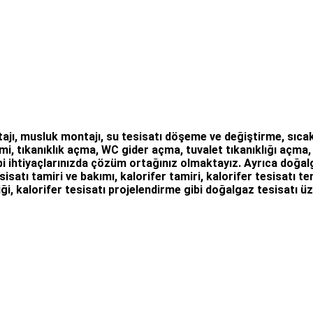
ajı
,
musluk montajı
,
su tesisatı döşeme
ve değiştirme,
sıcak
mi
, tıkanıklık açma
,
WC gider açma
,
tuvalet tıkanıklığı açma
i ihtiyaçlarınızda çözüm ortağınız olmaktayız. Ayrıca
doğalg
sisatı tamiri ve bakımı, kalorifer tamiri, kalorifer tesisatı 
ği, kalorifer tesisatı projelendirme gibi d
oğalgaz tesisatı
üz