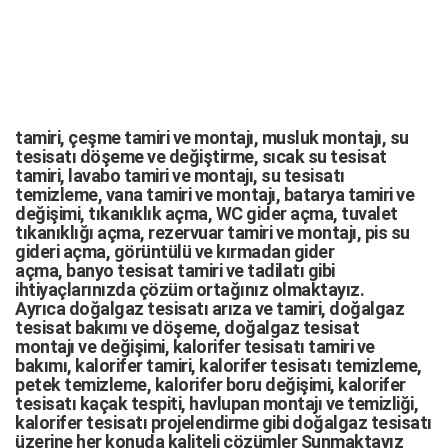
tamiri,
çeşme tamiri
ve
montajı
,
musluk montajı
,
su
tesisatı döşeme
ve değiştirme,
sıcak su tesisat
tamiri
,
lavabo tamiri
ve
montajı,
su tesisatı
temizleme
,
vana tamiri
ve
montajı
,
batarya tamiri
ve
değişimi
, tıkanıklık açma
,
WC gider açma
,
tuvalet
tıkanıklığı açma
,
rezervuar tamiri
ve montajı,
pis su
gideri açma
,
görüntülü ve kırmadan gider
açma
,
banyo tesisat tamiri
ve
tadilatı
gibi
ihtiyaçlarınızda çözüm ortağınız olmaktayız.
Ayrıca
doğalgaz tesisatı arıza
ve tamiri,
doğalgaz
tesisat bakımı
ve döşeme,
doğalgaz tesisat
montajı
ve değişimi, kalorifer tesisatı tamiri ve
bakımı, kalorifer tamiri, kalorifer tesisatı temizleme,
petek temizleme, kalorifer boru değişimi, kalorifer
tesisatı kaçak tespiti, havlupan montajı ve temizliği,
kalorifer tesisatı projelendirme gibi d
oğalgaz tesisatı
üzerine her konuda kaliteli çözümler Sunmaktayız