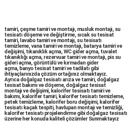
tamiri,
çeşme tamiri
ve
montajı
,
musluk montajı
,
su
tesisatı döşeme
ve değiştirme,
sıcak su tesisat
tamiri
,
lavabo tamiri
ve
montajı,
su tesisatı
temizleme
,
vana tamiri
ve
montajı
,
batarya tamiri
ve
değişimi
, tıkanıklık açma
,
WC gider açma
,
tuvalet
tıkanıklığı açma
,
rezervuar tamiri
ve montajı,
pis su
gideri açma
,
görüntülü ve kırmadan gider
açma
,
banyo tesisat tamiri
ve
tadilatı
gibi
ihtiyaçlarınızda çözüm ortağınız olmaktayız.
Ayrıca
doğalgaz tesisatı arıza
ve tamiri,
doğalgaz
tesisat bakımı
ve döşeme,
doğalgaz tesisat
montajı
ve değişimi, kalorifer tesisatı tamiri ve
bakımı, kalorifer tamiri, kalorifer tesisatı temizleme,
petek temizleme, kalorifer boru değişimi, kalorifer
tesisatı kaçak tespiti, havlupan montajı ve temizliği,
kalorifer tesisatı projelendirme gibi d
oğalgaz tesisatı
üzerine her konuda kaliteli çözümler Sunmaktayız