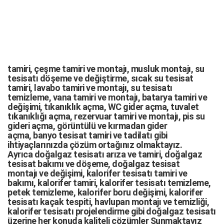
tamiri,
çeşme tamiri
ve
montajı
,
musluk montajı
,
su
tesisatı döşeme
ve değiştirme,
sıcak su tesisat
tamiri
,
lavabo tamiri
ve
montajı,
su tesisatı
temizleme
,
vana tamiri
ve
montajı
,
batarya tamiri
ve
değişimi
, tıkanıklık açma
,
WC gider açma
,
tuvalet
tıkanıklığı açma
,
rezervuar tamiri
ve montajı,
pis su
gideri açma
,
görüntülü ve kırmadan gider
açma
,
banyo tesisat tamiri
ve
tadilatı
gibi
ihtiyaçlarınızda çözüm ortağınız olmaktayız.
Ayrıca
doğalgaz tesisatı arıza
ve tamiri,
doğalgaz
tesisat bakımı
ve döşeme,
doğalgaz tesisat
montajı
ve değişimi, kalorifer tesisatı tamiri ve
bakımı, kalorifer tamiri, kalorifer tesisatı temizleme,
petek temizleme, kalorifer boru değişimi, kalorifer
tesisatı kaçak tespiti, havlupan montajı ve temizliği,
kalorifer tesisatı projelendirme gibi d
oğalgaz tesisatı
üzerine her konuda kaliteli çözümler Sunmaktayız