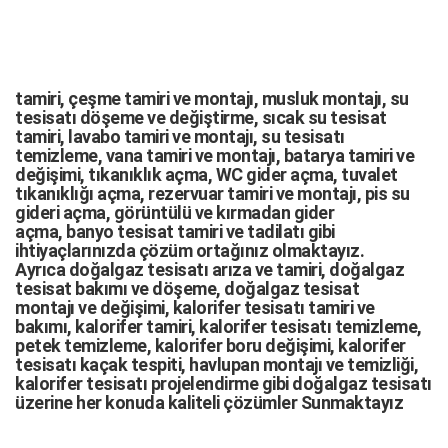
tamiri,
çeşme tamiri
ve
montajı
,
musluk montajı
,
su
tesisatı döşeme
ve değiştirme,
sıcak su tesisat
tamiri
,
lavabo tamiri
ve
montajı,
su tesisatı
temizleme
,
vana tamiri
ve
montajı
,
batarya tamiri
ve
değişimi
, tıkanıklık açma
,
WC gider açma
,
tuvalet
tıkanıklığı açma
,
rezervuar tamiri
ve montajı,
pis su
gideri açma
,
görüntülü ve kırmadan gider
açma
,
banyo tesisat tamiri
ve
tadilatı
gibi
ihtiyaçlarınızda çözüm ortağınız olmaktayız.
Ayrıca
doğalgaz tesisatı arıza
ve tamiri,
doğalgaz
tesisat bakımı
ve döşeme,
doğalgaz tesisat
montajı
ve değişimi, kalorifer tesisatı tamiri ve
bakımı, kalorifer tamiri, kalorifer tesisatı temizleme,
petek temizleme, kalorifer boru değişimi, kalorifer
tesisatı kaçak tespiti, havlupan montajı ve temizliği,
kalorifer tesisatı projelendirme gibi d
oğalgaz tesisatı
üzerine her konuda kaliteli çözümler Sunmaktayız