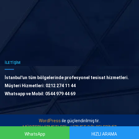
İLETİŞİM
İstanbul'un tüm bölgelerinde profesyonel tesisat hizmetleri.
Müşteri Hizmetleri: 0212 274 11 44
Whatsapp ve Mobil: 0544 979 44 69
WordPress
ile güçlendirilmiştir..
MÜŞTERİ HİZMETLERİ
HİZMET BÖLGELERİMİZ
WhatsApp
HIZLI ARAMA
© 2021
TESİSAT USTASI
. Tüm Hakları Saklıdır.