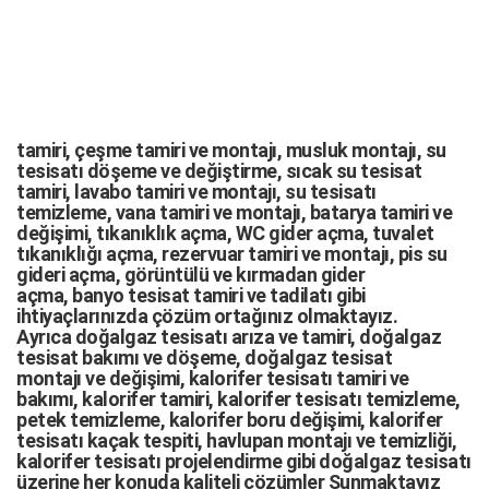
tamiri,
çeşme tamiri
ve
montajı
,
musluk montajı
,
su
tesisatı döşeme
ve değiştirme,
sıcak su tesisat
tamiri
,
lavabo tamiri
ve
montajı,
su tesisatı
temizleme
,
vana tamiri
ve
montajı
,
batarya tamiri
ve
değişimi
, tıkanıklık açma
,
WC gider açma
,
tuvalet
tıkanıklığı açma
,
rezervuar tamiri
ve montajı,
pis su
gideri açma
,
görüntülü ve kırmadan gider
açma
,
banyo tesisat tamiri
ve
tadilatı
gibi
ihtiyaçlarınızda çözüm ortağınız olmaktayız.
Ayrıca
doğalgaz tesisatı arıza
ve tamiri,
doğalgaz
tesisat bakımı
ve döşeme,
doğalgaz tesisat
montajı
ve değişimi, kalorifer tesisatı tamiri ve
bakımı, kalorifer tamiri, kalorifer tesisatı temizleme,
petek temizleme, kalorifer boru değişimi, kalorifer
tesisatı kaçak tespiti, havlupan montajı ve temizliği,
kalorifer tesisatı projelendirme gibi d
oğalgaz tesisatı
üzerine her konuda kaliteli çözümler Sunmaktayız