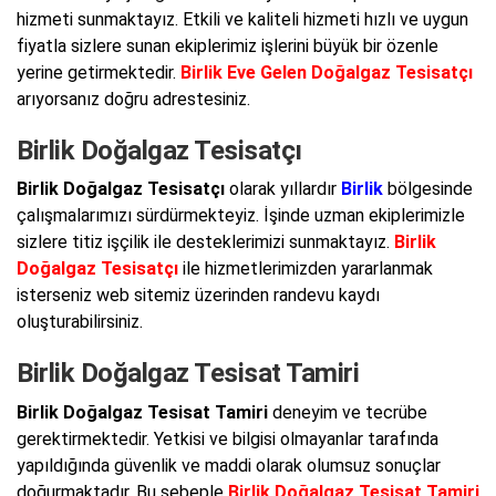
hizmeti sunmaktayız. Etkili ve kaliteli hizmeti hızlı ve uygun
fiyatla sizlere sunan ekiplerimiz işlerini büyük bir özenle
yerine getirmektedir.
Birlik Eve Gelen Doğalgaz Tesisatçı
arıyorsanız doğru adrestesiniz.
Birlik Doğalgaz Tesisatçı
Birlik Doğalgaz Tesisatçı
olarak yıllardır
Birlik
bölgesinde
çalışmalarımızı sürdürmekteyiz. İşinde uzman ekiplerimizle
sizlere titiz işçilik ile desteklerimizi sunmaktayız.
Birlik
Doğalgaz Tesisatçı
ile hizmetlerimizden yararlanmak
isterseniz web sitemiz üzerinden randevu kaydı
oluşturabilirsiniz.
Birlik Doğalgaz Tesisat Tamiri
Birlik Doğalgaz Tesisat Tamiri
deneyim ve tecrübe
gerektirmektedir. Yetkisi ve bilgisi olmayanlar tarafında
yapıldığında güvenlik ve maddi olarak olumsuz sonuçlar
doğurmaktadır. Bu sebeple
Birlik Doğalgaz Tesisat Tamiri