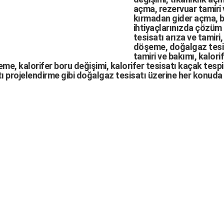
açma
,
rezervuar tamiri
kırmadan gider açma
,
b
ihtiyaçlarınızda çözüm
tesisatı arıza
ve tamiri,
döşeme,
doğalgaz tesi
tamiri ve bakımı, kalori
me, kalorifer boru değişimi, kalorifer tesisatı kaçak tespit
ı projelendirme gibi d
oğalgaz tesisatı
üzerine her konuda 