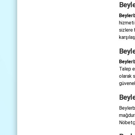
Beyl
Beyler
hizmeti
sizlere
karşıla
Beyle
Beylerb
Talep e
olarak 
güvenebi
Beyle
Beylerb
mağduri
Nöbetçi 