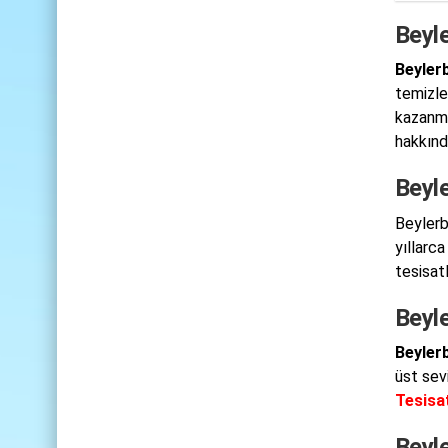
Beyle
Beylerb
temizle
kazanmış
hakkında
Beyle
Beylerb
yıllarc
tesisat
Beyle
Beyler
üst sev
Tesisa
Beyle