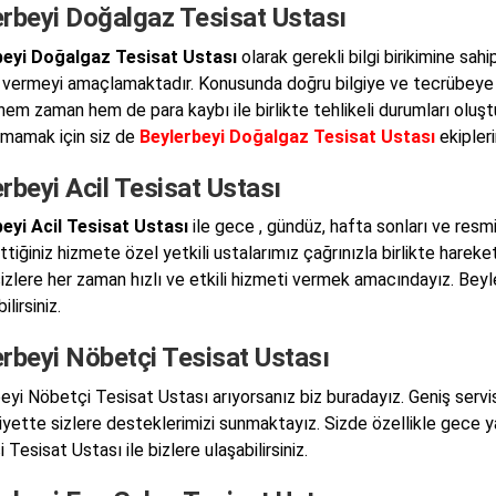
erbeyi Doğalgaz Tesisat Ustası
beyi Doğalgaz Tesisat Ustası
olarak gerekli bilgi birikimine sahi
 vermeyi amaçlamaktadır. Konusunda doğru bilgiye ve tecrübeye s
 hem zaman hem de para kaybı ile birlikte tehlikeli durumları oluş
şmamak için siz de
Beylerbeyi Doğalgaz Tesisat Ustası
ekipleri
rbeyi Acil Tesisat Ustası
eyi Acil Tesisat Ustası
ile gece , gündüz, hafta sonları ve resmi
ttiğiniz hizmete özel yetkili ustalarımız çağrınızla birlikte hare
sizlere her zaman hızlı ve etkili hizmeti vermek amacındayız. Beyl
lirsiniz.
rbeyi Nöbetçi Tesisat Ustası
eyi Nöbetçi Tesisat Ustası arıyorsanız biz buradayız. Geniş servis 
yette sizlere desteklerimizi sunmaktayız. Sizde özellikle gece y
Tesisat Ustası ile bizlere ulaşabilirsiniz.