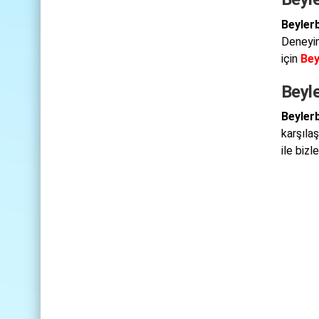
Beylerb
Deneyim
için
Bey
Beyle
Beylerb
karşıla
ile biz