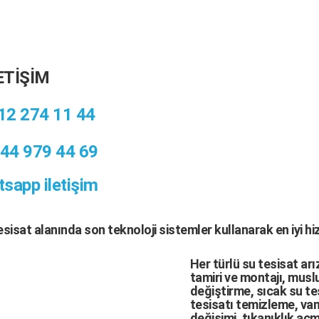
ETİŞİM
12 274 11 44
44 979 44 69
sapp iletişim
tesisat
alanında son teknoloji sistemler kullanarak en iyi h
Her türlü
su tesisat arı
tamiri
ve
montajı
,
muslu
değiştirme,
sıcak su te
tesisatı temizleme
,
van
değişimi
, tıkanıklık aç