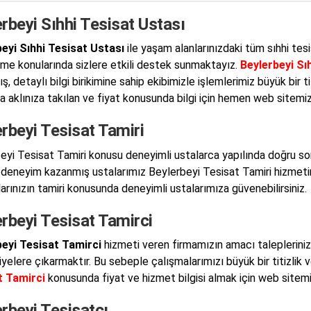
rbeyi Sıhhi Tesisat Ustası
eyi Sıhhi Tesisat Ustası
ile yaşam alanlarınızdaki tüm sıhhi tesi
me konularında sizlere etkili destek sunmaktayız.
Beylerbeyi Sı
, detaylı bilgi birikimine sahip ekibimizle işlemlerimiz büyük bir t
 aklınıza takılan ve fiyat konusunda bilgi için hemen web sitemiz ü
rbeyi Tesisat Tamiri
eyi Tesisat Tamiri konusu deneyimli ustalarca yapılında doğru s
a deneyim kazanmış ustalarımız Beylerbeyi Tesisat Tamiri hizmetini
larınızın tamiri konusunda deneyimli ustalarımıza güvenebilirsiniz.
rbeyi Tesisat Tamirci
beyi Tesisat Tamirci
hizmeti veren firmamızın amacı talepleriniz
iyelere çıkarmaktır. Bu sebeple çalışmalarımızı büyük bir titizlik 
t Tamirci
konusunda fiyat ve hizmet bilgisi almak için web sitemizi
rbeyi Tesisatçı