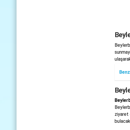
Beyle
Beylerb
sunmayı
ulaşarak
Benz
Beyle
Beyler
Beylerb
ziyaret
bulacak