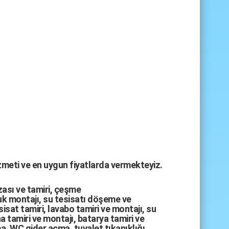
izmeti ve en uygun fiyatlarda vermekteyiz.
zası
ve tamiri,
çeşme
k montajı
,
su tesisatı döşeme
ve
sisat tamiri
,
lavabo tamiri
ve
montajı,
su
a tamiri
ve
montajı
,
batarya tamiri
ve
ma
,
WC gider açma
,
tuvalet tıkanıklığı