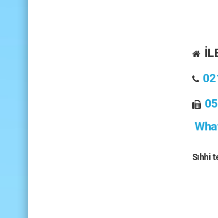
İL
02
05
What
Sıhhi 