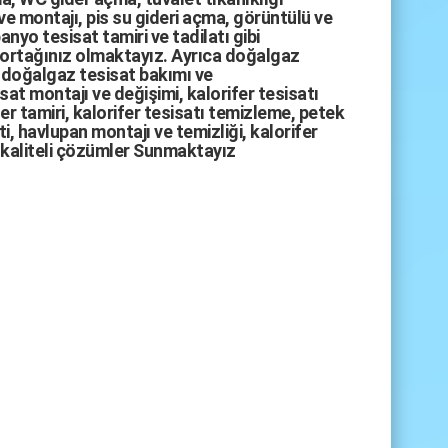
ve montajı,
pis su gideri açma
,
görüntülü ve
anyo tesisat tamiri
ve
tadilatı
gibi
 ortağınız olmaktayız. Ayrıca
doğalgaz
doğalgaz tesisat bakımı
ve
sat montajı
ve değişimi, kalorifer tesisatı
fer tamiri, kalorifer tesisatı temizleme, petek
i, havlupan montajı ve temizliği, kalorifer
kaliteli çözümler Sunmaktayız