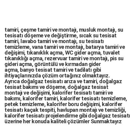
tamiri,
çeşme tamiri
ve
montajı
,
musluk montajı
,
su
tesisatı döşeme
ve değiştirme,
sıcak su tesisat
tamiri
,
lavabo tamiri
ve
montajı,
su tesisatı
temizleme
,
vana tamiri
ve
montajı
,
batarya tamiri
ve
değişimi
, tıkanıklık açma
,
WC gider açma
,
tuvalet
tıkanıklığı açma
,
rezervuar tamiri
ve montajı,
pis su
gideri açma
,
görüntülü ve kırmadan gider
açma
,
banyo tesisat tamiri
ve
tadilatı
gibi
ihtiyaçlarınızda çözüm ortağınız olmaktayız.
Ayrıca
doğalgaz tesisatı arıza
ve tamiri,
doğalgaz
tesisat bakımı
ve döşeme,
doğalgaz tesisat
montajı
ve değişimi, kalorifer tesisatı tamiri ve
bakımı, kalorifer tamiri, kalorifer tesisatı temizleme,
petek temizleme, kalorifer boru değişimi, kalorifer
tesisatı kaçak tespiti, havlupan montajı ve temizliği,
kalorifer tesisatı projelendirme gibi d
oğalgaz tesisatı
üzerine her konuda kaliteli çözümler Sunmaktayız