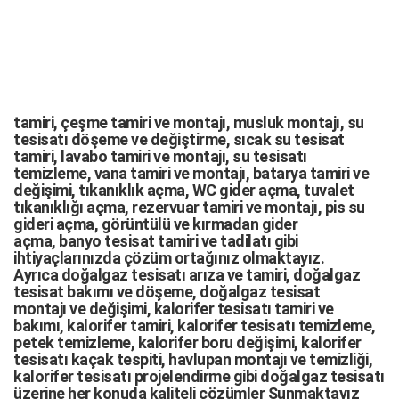
tamiri,
çeşme tamiri
ve
montajı
,
musluk montajı
,
su
tesisatı döşeme
ve değiştirme,
sıcak su tesisat
tamiri
,
lavabo tamiri
ve
montajı,
su tesisatı
temizleme
,
vana tamiri
ve
montajı
,
batarya tamiri
ve
değişimi
, tıkanıklık açma
,
WC gider açma
,
tuvalet
tıkanıklığı açma
,
rezervuar tamiri
ve montajı,
pis su
gideri açma
,
görüntülü ve kırmadan gider
açma
,
banyo tesisat tamiri
ve
tadilatı
gibi
ihtiyaçlarınızda çözüm ortağınız olmaktayız.
Ayrıca
doğalgaz tesisatı arıza
ve tamiri,
doğalgaz
tesisat bakımı
ve döşeme,
doğalgaz tesisat
montajı
ve değişimi, kalorifer tesisatı tamiri ve
bakımı, kalorifer tamiri, kalorifer tesisatı temizleme,
petek temizleme, kalorifer boru değişimi, kalorifer
tesisatı kaçak tespiti, havlupan montajı ve temizliği,
kalorifer tesisatı projelendirme gibi d
oğalgaz tesisatı
üzerine her konuda kaliteli çözümler Sunmaktayız