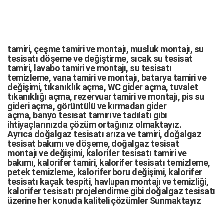
tamiri,
çeşme tamiri
ve
montajı
,
musluk montajı
,
su
tesisatı döşeme
ve değiştirme,
sıcak su tesisat
tamiri
,
lavabo tamiri
ve
montajı,
su tesisatı
temizleme
,
vana tamiri
ve
montajı
,
batarya tamiri
ve
değişimi
, tıkanıklık açma
,
WC gider açma
,
tuvalet
tıkanıklığı açma
,
rezervuar tamiri
ve montajı,
pis su
gideri açma
,
görüntülü ve kırmadan gider
açma
,
banyo tesisat tamiri
ve
tadilatı
gibi
ihtiyaçlarınızda çözüm ortağınız olmaktayız.
Ayrıca
doğalgaz tesisatı arıza
ve tamiri,
doğalgaz
tesisat bakımı
ve döşeme,
doğalgaz tesisat
montajı
ve değişimi, kalorifer tesisatı tamiri ve
bakımı, kalorifer tamiri, kalorifer tesisatı temizleme,
petek temizleme, kalorifer boru değişimi, kalorifer
tesisatı kaçak tespiti, havlupan montajı ve temizliği,
kalorifer tesisatı projelendirme gibi d
oğalgaz tesisatı
üzerine her konuda kaliteli çözümler Sunmaktayız