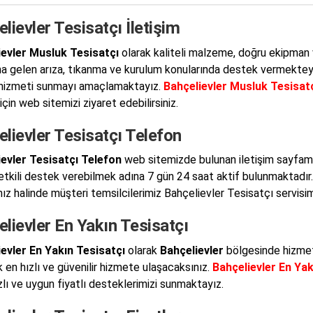
lievler Tesisatçı İletişim
ievler Musluk Tesisatçı
olarak kaliteli malzeme, doğru ekipman 
 gelen arıza, tıkanma ve kurulum konularında destek vermekteyiz.
i hizmeti sunmayı amaçlamaktayız.
Bahçelievler Musluk Tesisat
i için web sitemizi ziyaret edebilirsiniz.
lievler Tesisatçı Telefon
evler Tesisatçı Telefon
web sitemizde bulunan iletişim sayfamı
 etkili destek verebilmek adına 7 gün 24 saat aktif bulunmaktadır
ız halinde müşteri temsilcilerimiz Bahçelievler Tesisatçı servisimi
lievler En Yakın Tesisatçı
evler En Yakın Tesisatçı
olarak
Bahçelievler
bölgesinde hizmet
k en hızlı ve güvenilir hizmete ulaşacaksınız.
Bahçelievler En Yak
zlı ve uygun fiyatlı desteklerimizi sunmaktayız.