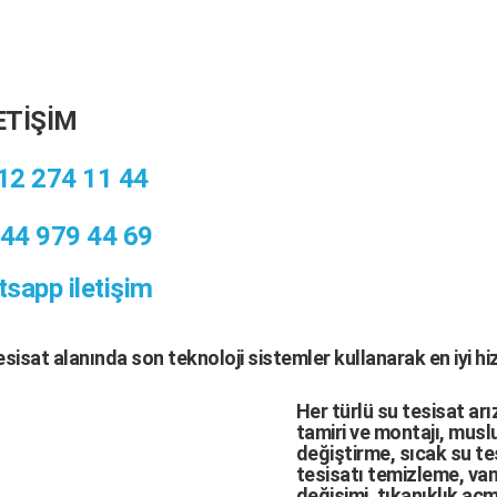
ETİŞİM
12 274 11 44
44 979 44 69
sapp iletişim
tesisat
alanında son teknoloji sistemler kullanarak en iyi h
Her türlü
su tesisat arı
tamiri
ve
montajı
,
muslu
değiştirme,
sıcak su te
tesisatı temizleme
,
van
değişimi
, tıkanıklık aç