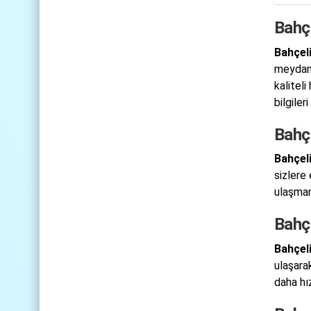
Bahçe
Bahçel
meydana
kalitel
bilgiler
Bahçe
Bahçeli
sizlere
ulaşman
Bahçe
Bahçeli
ulaşara
daha hı