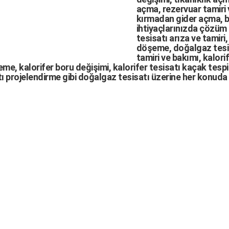
açma
,
rezervuar tamiri
kırmadan gider açma
,
b
ihtiyaçlarınızda çözüm
tesisatı arıza
ve tamiri,
döşeme,
doğalgaz tesi
tamiri ve bakımı, kalori
me, kalorifer boru değişimi, kalorifer tesisatı kaçak tespit
ı projelendirme gibi d
oğalgaz tesisatı
üzerine her konuda 