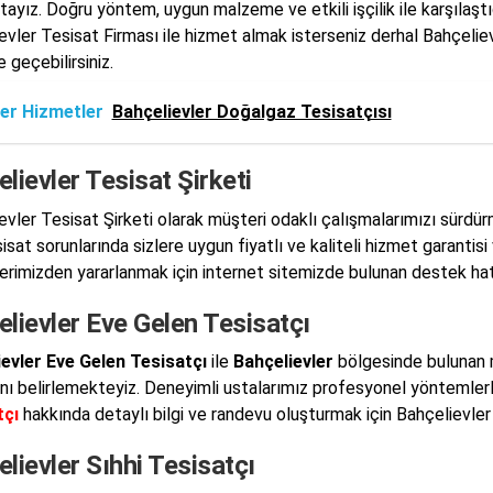
ayız. Doğru yöntem, uygun malzeme ve etkili işçilik ile karşılaştığ
evler Tesisat Firması ile hizmet almak isterseniz derhal Bahçelie
e geçebilirsiniz.
er Hizmetler
Bahçelievler Doğalgaz Tesisatçısı
lievler Tesisat Şirketi
evler Tesisat Şirketi olarak müşteri odaklı çalışmalarımızı sürdü
sat sorunlarında sizlere uygun fiyatlı ve kaliteli hizmet garantisi
erimizden yararlanmak için internet sitemizde bulunan destek hatlar
lievler Eve Gelen Tesisatçı
evler Eve Gelen Tesisatçı
ile
Bahçelievler
bölgesinde bulunan mü
nı belirlemekteyiz. Deneyimli ustalarımız profesyonel yöntemle
tçı
hakkında detaylı bilgi ve randevu oluşturmak için Bahçelievler 
lievler Sıhhi Tesisatçı