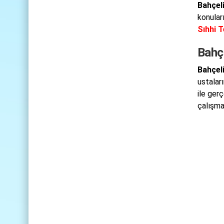
Bahçeli
konular
Sıhhi T
Bahçe
Bahçel
ustaları
ile ger
çalışma