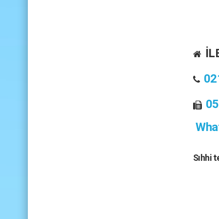
İL
02
05
What
Sıhhi 