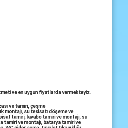
izmeti ve en uygun fiyatlarda vermekteyiz.
zası
ve tamiri,
çeşme
k montajı
,
su tesisatı döşeme
ve
sisat tamiri
,
lavabo tamiri
ve
montajı,
su
a tamiri
ve
montajı
,
batarya tamiri
ve
ma
,
WC gider açma
,
tuvalet tıkanıklığı