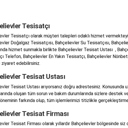
lievler Tesisatçı
evler Tesisatçı olarak müşteri talepleri odaklı hizmet vermekteyiz
evler Doğalgaz Tesisatçısı, Bahçelievler Su Tesisatçısı, Bahçelie
ında hizmet sunmakla birlikte Bahçelievler Tesisat Ustası , Bahçe
çı Telefon, Bahçelievler En Yakın Tesisatçı, Bahçelievler Nönbetç
 ziyaret edebilirsiniz.
lievler Tesisat Ustası
evler Tesisat Ustası arıyorsanız doğru adrestesiniz. Konusunda uz
larında oluşan tüm sorun ve bakım durumlarında sizlere destek ve
 öneminin farkında olup, tüm işlemlerimizi titizlikle gerçekleştirm
lievler Tesisat Firması
vler Tesisat Firması olarak yıllardır Bahçelievler bölgesinde siz d