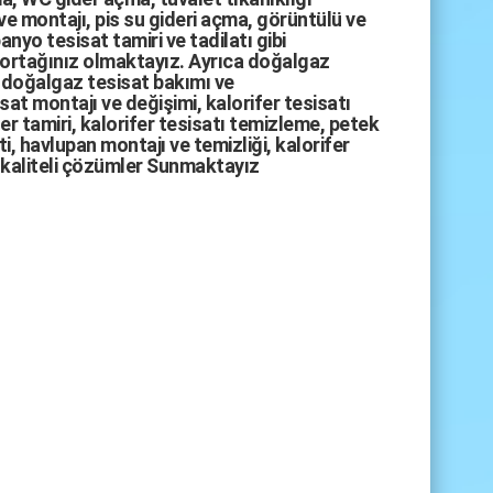
ve montajı,
pis su gideri açma
,
görüntülü ve
anyo tesisat tamiri
ve
tadilatı
gibi
 ortağınız olmaktayız. Ayrıca
doğalgaz
doğalgaz tesisat bakımı
ve
sat montajı
ve değişimi, kalorifer tesisatı
fer tamiri, kalorifer tesisatı temizleme, petek
i, havlupan montajı ve temizliği, kalorifer
kaliteli çözümler Sunmaktayız