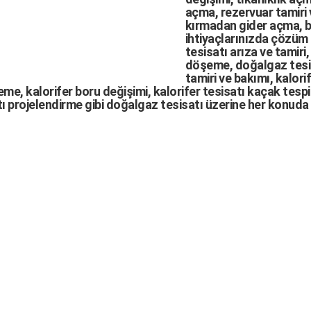
açma
,
rezervuar tamiri
kırmadan gider açma
,
b
ihtiyaçlarınızda çözüm
tesisatı arıza
ve tamiri,
döşeme,
doğalgaz tesi
tamiri ve bakımı, kalori
me, kalorifer boru değişimi, kalorifer tesisatı kaçak tespit
ı projelendirme gibi d
oğalgaz tesisatı
üzerine her konuda 