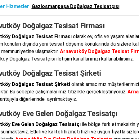
er Hizmetler
Gaziosmanpaşa Doğalgaz Tesisatçısı
vutköy Doğalgaz Tesisat Firması
tköy Doğalgaz Tesisat Firması
olarak ev, ofis ve yaşam alanl
m konuları dışında yeni tesisat döşeme konularında da sizlere k
 memnuniyetine ulaşmaktır.
Arnavutköy Doğalgaz Tesisat Fir
öy Doğalgaz Tesisatçısı iletişim kanallarımızı kullanabilirsiniz.
vutköy Doğalgaz Tesisat Şirketi
tköy Doğalgaz Tesisat Şirketi
olarak amacımız müşterilerimizin
ktir. Bu sebeple çalışmalarımız titizlikle gerçekleştiriyoruz.
Arna
vantajıyla diğerlerinde ayrılmaktayız.
vutköy Eve Gelen Doğalgaz Tesisatçı
tköy Eve Gelen Doğalgaz Tesisatçı
ile bölge fark etmeksizin y
sunmaktayız. Etkili ve kaliteli hizmeti hızlı ve uygun fiyatla sizler