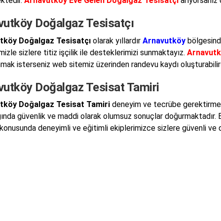
ktedir.
Arnavutköy Eve Gelen Doğalgaz Tesisatçı
arıyorsanız 
vutköy Doğalgaz Tesisatçı
tköy Doğalgaz Tesisatçı
olarak yıllardır
Arnavutköy
bölgesind
mizle sizlere titiz işçilik ile desteklerimizi sunmaktayız.
Arnavutk
nmak isterseniz web sitemiz üzerinden randevu kaydı oluşturabilirs
vutköy Doğalgaz Tesisat Tamiri
tköy Doğalgaz Tesisat Tamiri
deneyim ve tecrübe gerektirmekte
ğında güvenlik ve maddi olarak olumsuz sonuçlar doğurmaktadır.
konusunda deneyimli ve eğitimli ekiplerimizce sizlere güvenli ve