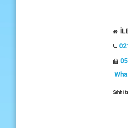
İL
02
05
What
Sıhhi 