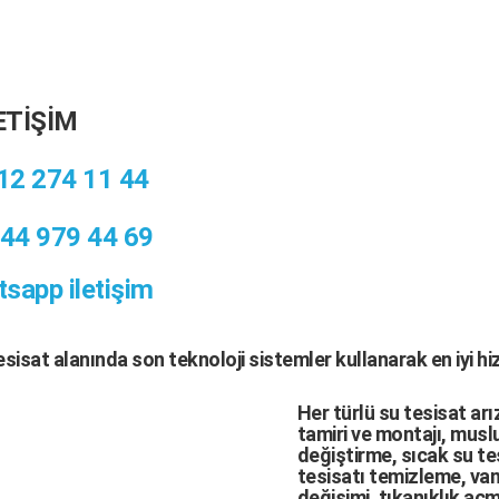
ETİŞİM
12 274 11 44
44 979 44 69
sapp iletişim
tesisat
alanında son teknoloji sistemler kullanarak en iyi h
Her türlü
su tesisat arı
tamiri
ve
montajı
,
muslu
değiştirme,
sıcak su te
tesisatı temizleme
,
van
değişimi
, tıkanıklık aç