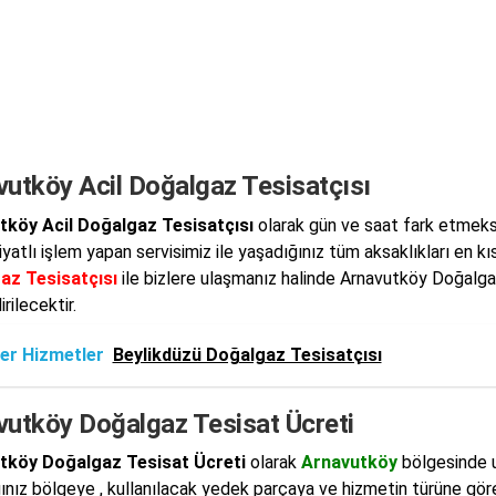
vutköy Acil Doğalgaz Tesisatçısı
tköy Acil Doğalgaz Tesisatçısı
olarak gün ve saat fark etmeksiz
iyatlı işlem yapan servisimiz ile yaşadığınız tüm aksaklıkları en k
az Tesisatçısı
ile bizlere ulaşmanız halinde Arnavutköy Doğalgaz 
rilecektir.
er Hizmetler
Beylikdüzü Doğalgaz Tesisatçısı
vutköy Doğalgaz Tesisat Ücreti
tköy Doğalgaz Tesisat Ücreti
olarak
Arnavutköy
bölgesinde uy
ınız bölgeye , kullanılacak yedek parçaya ve hizmetin türüne gö