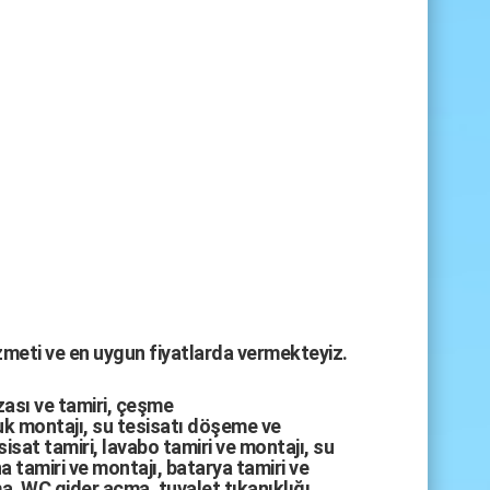
izmeti ve en uygun fiyatlarda vermekteyiz.
zası
ve tamiri,
çeşme
k montajı
,
su tesisatı döşeme
ve
sisat tamiri
,
lavabo tamiri
ve
montajı,
su
a tamiri
ve
montajı
,
batarya tamiri
ve
ma
,
WC gider açma
,
tuvalet tıkanıklığı