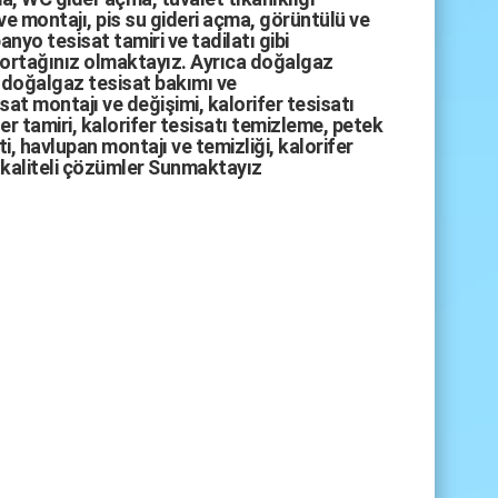
ve montajı,
pis su gideri açma
,
görüntülü ve
anyo tesisat tamiri
ve
tadilatı
gibi
 ortağınız olmaktayız. Ayrıca
doğalgaz
doğalgaz tesisat bakımı
ve
sat montajı
ve değişimi, kalorifer tesisatı
fer tamiri, kalorifer tesisatı temizleme, petek
i, havlupan montajı ve temizliği, kalorifer
kaliteli çözümler Sunmaktayız