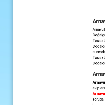
Arna
Arnavut
Doğalga
Tesisat
Doğalga
sunmakt
Tesisat
Doğalga
Arna
Arnavu
ekipler
Arnavu
soruda 