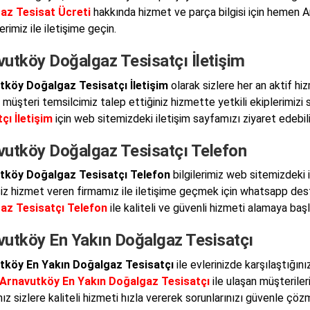
az Tesisat Ücreti
hakkında hizmet ve parça bilgisi için hemen 
rimiz ile iletişime geçin.
vutköy Doğalgaz Tesisatçı İletişim
tköy Doğalgaz Tesisatçı İletişim
olarak sizlere her an aktif h
müşteri temsilcimiz talep ettiğiniz hizmette yetkili ekiplerimizi s
çı İletişim
için web sitemizdeki iletişim sayfamızı ziyaret edebilir
vutköy Doğalgaz Tesisatçı Telefon
tköy Doğalgaz Tesisatçı Telefon
bilgilerimiz web sitemizdeki
siz hizmet veren firmamız ile iletişime geçmek için whatsapp deste
az Tesisatçı Telefon
ile kaliteli ve güvenli hizmeti alamaya baş
vutköy En Yakın Doğalgaz Tesisatçı
tköy En Yakın Doğalgaz Tesisatçı
ile evlerinizde karşılaştığını
Arnavutköy En Yakın Doğalgaz Tesisatçı
ile ulaşan müşterileri
z sizlere kaliteli hizmeti hızla vererek sorunlarınızı güvenle çözm