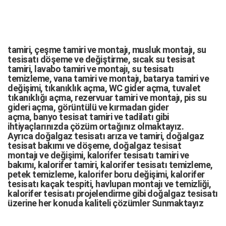
tamiri,
çeşme tamiri
ve
montajı
,
musluk montajı
,
su
tesisatı döşeme
ve değiştirme,
sıcak su tesisat
tamiri
,
lavabo tamiri
ve
montajı,
su tesisatı
temizleme
,
vana tamiri
ve
montajı
,
batarya tamiri
ve
değişimi
, tıkanıklık açma
,
WC gider açma
,
tuvalet
tıkanıklığı açma
,
rezervuar tamiri
ve montajı,
pis su
gideri açma
,
görüntülü ve kırmadan gider
açma
,
banyo tesisat tamiri
ve
tadilatı
gibi
ihtiyaçlarınızda çözüm ortağınız olmaktayız.
Ayrıca
doğalgaz tesisatı arıza
ve tamiri,
doğalgaz
tesisat bakımı
ve döşeme,
doğalgaz tesisat
montajı
ve değişimi, kalorifer tesisatı tamiri ve
bakımı, kalorifer tamiri, kalorifer tesisatı temizleme,
petek temizleme, kalorifer boru değişimi, kalorifer
tesisatı kaçak tespiti, havlupan montajı ve temizliği,
kalorifer tesisatı projelendirme gibi d
oğalgaz tesisatı
üzerine her konuda kaliteli çözümler Sunmaktayız