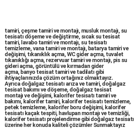
tamiri,
çeşme tamiri
ve
montajı
,
musluk montajı
,
su
tesisatı döşeme
ve değiştirme,
sıcak su tesisat
tamiri
,
lavabo tamiri
ve
montajı,
su tesisatı
temizleme
,
vana tamiri
ve
montajı
,
batarya tamiri
ve
değişimi
, tıkanıklık açma
,
WC gider açma
,
tuvalet
tıkanıklığı açma
,
rezervuar tamiri
ve montajı,
pis su
gideri açma
,
görüntülü ve kırmadan gider
açma
,
banyo tesisat tamiri
ve
tadilatı
gibi
ihtiyaçlarınızda çözüm ortağınız olmaktayız.
Ayrıca
doğalgaz tesisatı arıza
ve tamiri,
doğalgaz
tesisat bakımı
ve döşeme,
doğalgaz tesisat
montajı
ve değişimi, kalorifer tesisatı tamiri ve
bakımı, kalorifer tamiri, kalorifer tesisatı temizleme,
petek temizleme, kalorifer boru değişimi, kalorifer
tesisatı kaçak tespiti, havlupan montajı ve temizliği,
kalorifer tesisatı projelendirme gibi d
oğalgaz tesisatı
üzerine her konuda kaliteli çözümler Sunmaktayız