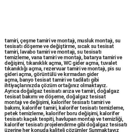
tamiri,
çeşme tamiri
ve
montajı
,
musluk montajı
,
su
tesisatı döşeme
ve değiştirme,
sıcak su tesisat
tamiri
,
lavabo tamiri
ve
montajı,
su tesisatı
temizleme
,
vana tamiri
ve
montajı
,
batarya tamiri
ve
değişimi
, tıkanıklık açma
,
WC gider açma
,
tuvalet
tıkanıklığı açma
,
rezervuar tamiri
ve montajı,
pis su
gideri açma
,
görüntülü ve kırmadan gider
açma
,
banyo tesisat tamiri
ve
tadilatı
gibi
ihtiyaçlarınızda çözüm ortağınız olmaktayız.
Ayrıca
doğalgaz tesisatı arıza
ve tamiri,
doğalgaz
tesisat bakımı
ve döşeme,
doğalgaz tesisat
montajı
ve değişimi, kalorifer tesisatı tamiri ve
bakımı, kalorifer tamiri, kalorifer tesisatı temizleme,
petek temizleme, kalorifer boru değişimi, kalorifer
tesisatı kaçak tespiti, havlupan montajı ve temizliği,
kalorifer tesisatı projelendirme gibi d
oğalgaz tesisatı
üzerine her konuda kaliteli çözümler Sunmaktayız