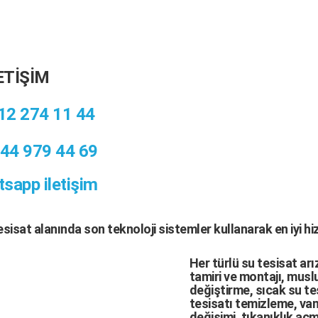
ETİŞİM
12 274 11 44
44 979 44 69
sapp iletişim
tesisat
alanında son teknoloji sistemler kullanarak en iyi h
Her türlü
su tesisat arı
tamiri
ve
montajı
,
muslu
değiştirme,
sıcak su te
tesisatı temizleme
,
van
değişimi
, tıkanıklık aç