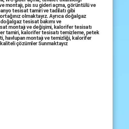
ve montajı,
pis su gideri açma
,
görüntülü ve
anyo tesisat tamiri
ve
tadilatı
gibi
 ortağınız olmaktayız. Ayrıca
doğalgaz
doğalgaz tesisat bakımı
ve
sat montajı
ve değişimi, kalorifer tesisatı
fer tamiri, kalorifer tesisatı temizleme, petek
i, havlupan montajı ve temizliği, kalorifer
kaliteli çözümler Sunmaktayız