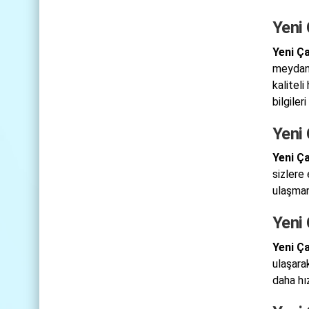
Yeni 
Yeni Ç
meydana
kalitel
bilgiler
Yeni
Yeni Ç
sizlere
ulaşman
Yeni 
Yeni Ça
ulaşara
daha hı