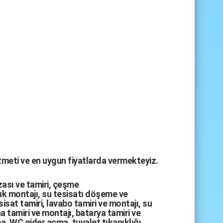
izmeti ve en uygun fiyatlarda vermekteyiz.
zası
ve tamiri,
çeşme
k montajı
,
su tesisatı döşeme
ve
sisat tamiri
,
lavabo tamiri
ve
montajı,
su
a tamiri
ve
montajı
,
batarya tamiri
ve
ma
,
WC gider açma
,
tuvalet tıkanıklığı