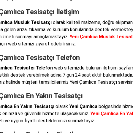
Çamlıca Tesisatçı İletişim
amlıca Musluk Tesisatçı
olarak kaliteli malzeme, doğru ekipman
 gelen arıza, tıkanma ve kurulum konularında destek vermekteyiz.
i hizmeti sunmayı amaçlamaktayız.
Yeni Çamlıca Musluk Tesisat
i için web sitemizi ziyaret edebilirsiniz.
 Çamlıca Tesisatçı Telefon
amlıca Tesisatçı Telefon
web sitemizde bulunan iletişim sayfam
 etkili destek verebilmek adına 7 gün 24 saat aktif bulunmaktadır
ız halinde müşteri temsilcilerimiz Yeni Çamlıca Tesisatçı servisimi
Çamlıca En Yakın Tesisatçı
mlıca En Yakın Tesisatçı
olarak
Yeni Çamlıca
bölgesinde hizme
k en hızlı ve güvenilir hizmete ulaşacaksınız.
Yeni Çamlıca En Ya
zlı ve uygun fiyatlı desteklerimizi sunmaktayız.