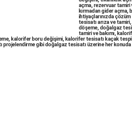
açma
,
rezervuar tamiri
kırmadan gider açma
,
b
ihtiyaçlarınızda çözüm
tesisatı arıza
ve tamiri,
döşeme,
doğalgaz tesi
tamiri ve bakımı, kalori
me, kalorifer boru değişimi, kalorifer tesisatı kaçak tespit
ı projelendirme gibi d
oğalgaz tesisatı
üzerine her konuda 