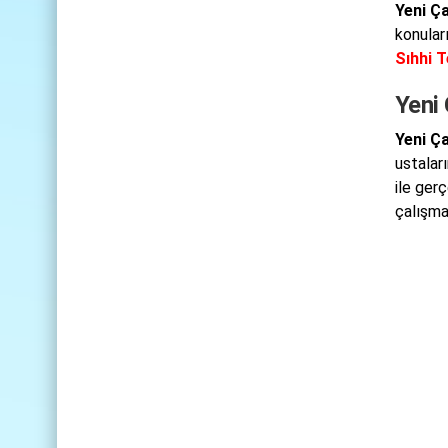
Yeni Ça
konular
Sıhhi T
Yeni
Yeni Ç
ustaları
ile ger
çalışma