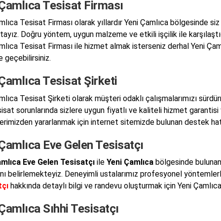
 Çamlıca Tesisat Firması
mlıca Tesisat Firması olarak yıllardır Yeni Çamlıca bölgesinde siz 
ayız. Doğru yöntem, uygun malzeme ve etkili işçilik ile karşılaştığ
mlıca Tesisat Firması ile hizmet almak isterseniz derhal Yeni Çam
e geçebilirsiniz.
Çamlıca Tesisat Şirketi
mlıca Tesisat Şirketi olarak müşteri odaklı çalışmalarımızı sürd
sat sorunlarında sizlere uygun fiyatlı ve kaliteli hizmet garantisi
erimizden yararlanmak için internet sitemizde bulunan destek hatlar
 Çamlıca Eve Gelen Tesisatçı
amlıca Eve Gelen Tesisatçı
ile
Yeni Çamlıca
bölgesinde bulunan 
nı belirlemekteyiz. Deneyimli ustalarımız profesyonel yöntemle
tçı
hakkında detaylı bilgi ve randevu oluşturmak için Yeni Çamlıca 
Çamlıca Sıhhi Tesisatçı