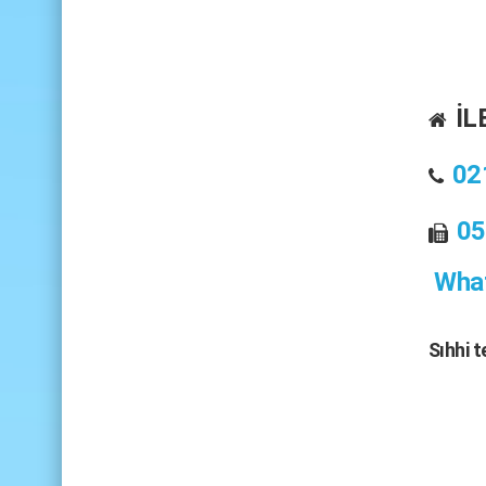
İL
02
05
What
Sıhhi 