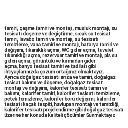
tamiri,
çeşme tamiri
ve
montajı
,
musluk montajı
,
su
tesisatı döşeme
ve değiştirme,
sıcak su tesisat
tamiri
,
lavabo tamiri
ve
montajı,
su tesisatı
temizleme
,
vana tamiri
ve
montajı
,
batarya tamiri
ve
değişimi
, tıkanıklık açma
,
WC gider açma
,
tuvalet
tıkanıklığı açma
,
rezervuar tamiri
ve montajı,
pis su
gideri açma
,
görüntülü ve kırmadan gider
açma
,
banyo tesisat tamiri
ve
tadilatı
gibi
ihtiyaçlarınızda çözüm ortağınız olmaktayız.
Ayrıca
doğalgaz tesisatı arıza
ve tamiri,
doğalgaz
tesisat bakımı
ve döşeme,
doğalgaz tesisat
montajı
ve değişimi, kalorifer tesisatı tamiri ve
bakımı, kalorifer tamiri, kalorifer tesisatı temizleme,
petek temizleme, kalorifer boru değişimi, kalorifer
tesisatı kaçak tespiti, havlupan montajı ve temizliği,
kalorifer tesisatı projelendirme gibi d
oğalgaz tesisatı
üzerine her konuda kaliteli çözümler Sunmaktayız