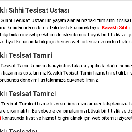
lı Sıhhi Tesisat Ustası
 Sıhhi Tesisat Ustası
ile yaşam alanlarınızdaki tüm sıhhi tesisat
me konularında sizlere etkili destek sunmaktayız.
Kavaklı Sıhhi 
bilgi birikimine sahip ekibimizle işlemlerimiz büyük bir titizlik ve
ve fiyat konusunda bilgi için hemen web sitemiz üzerinden bizlerle 
lı Tesisat Tamiri
 Tesisat Tamiri konusu deneyimli ustalarca yapılında doğru sonuc
 kazanmış ustalarımız Kavaklı Tesisat Tamiri hizmetini etkili bir 
konusunda deneyimli ustalarımıza güvenebilirsiniz.
lı Tesisat Tamirci
 Tesisat Tamirci
hizmeti veren firmamızın amacı taleplerinize ta
ere çıkarmaktır. Bu sebeple çalışmalarımızı büyük bir titizlik ve ö
i
konusunda fiyat ve hizmet bilgisi almak için web sitemizi ziyaret 
lı Tesisatçı