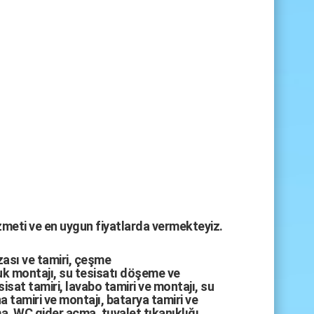
izmeti ve en uygun fiyatlarda vermekteyiz.
zası
ve tamiri,
çeşme
k montajı
,
su tesisatı döşeme
ve
sisat tamiri
,
lavabo tamiri
ve
montajı,
su
a tamiri
ve
montajı
,
batarya tamiri
ve
ma
,
WC gider açma
,
tuvalet tıkanıklığı