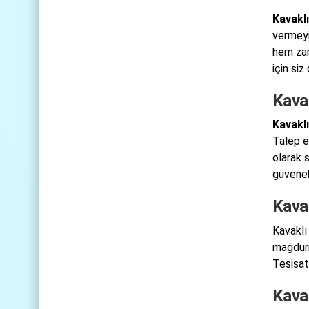
Kavakl
vermeyi
hem zam
için siz
Kavak
Kavaklı
Talep e
olarak 
güvenebi
Kavak
Kavaklı
mağduri
Tesisat 
Kavak