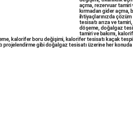
açma
,
rezervuar tamiri
kırmadan gider açma
,
b
ihtiyaçlarınızda çözüm
tesisatı arıza
ve tamiri,
döşeme,
doğalgaz tesi
tamiri ve bakımı, kalori
me, kalorifer boru değişimi, kalorifer tesisatı kaçak tespit
ı projelendirme gibi d
oğalgaz tesisatı
üzerine her konuda 