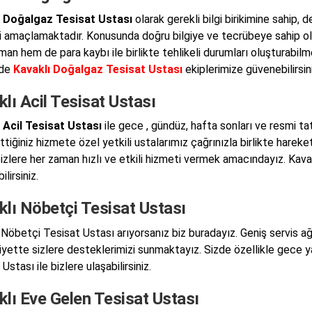
ı Doğalgaz Tesisat Ustası
olarak gerekli bilgi birikimine sahip, d
 amaçlamaktadır. Konusunda doğru bilgiye ve tecrübeye sahip olm
an hem de para kaybı ile birlikte tehlikeli durumları oluşturabil
 de
Kavaklı Doğalgaz Tesisat Ustası
ekiplerimize güvenebilirsini
lı Acil Tesisat Ustası
 Acil Tesisat Ustası
ile gece , gündüz, hafta sonları ve resmi ta
ttiğiniz hizmete özel yetkili ustalarımız çağrınızla birlikte hare
sizlere her zaman hızlı ve etkili hizmeti vermek amacındayız. Kavak
lirsiniz.
lı Nöbetçi Tesisat Ustası
 Nöbetçi Tesisat Ustası arıyorsanız biz buradayız. Geniş servis ağı
yette sizlere desteklerimizi sunmaktayız. Sizde özellikle gece y
Ustası ile bizlere ulaşabilirsiniz.
lı Eve Gelen Tesisat Ustası