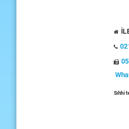
İL
02
05
What
Sıhhi 