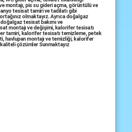
ve montajı,
pis su gideri açma
,
görüntülü ve
anyo tesisat tamiri
ve
tadilatı
gibi
 ortağınız olmaktayız. Ayrıca
doğalgaz
doğalgaz tesisat bakımı
ve
sat montajı
ve değişimi, kalorifer tesisatı
fer tamiri, kalorifer tesisatı temizleme, petek
i, havlupan montajı ve temizliği, kalorifer
kaliteli çözümler Sunmaktayız