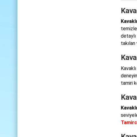
Kavak
Kavaklı
temizle
detaylı 
takılan 
Kavak
Kavaklı
deneyim
tamiri 
Kavak
Kavaklı
seviyel
Tamirc
Kavak