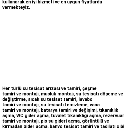
kullanarak en iyi hizmeti ve en uygun fiyatlarda
vermekteyiz.
Her türlü
su tesisat arızası
ve tamiri,
çeşme
tamiri
ve
montajı
,
musluk montajı
,
su tesisatı döşeme
ve
değiştirme,
sıcak su tesisat tamiri
,
lavabo
tamiri
ve
montajı,
su tesisatı temizleme
,
vana
tamiri
ve
montajı
,
batarya tamiri
ve değişimi
, tıkanıklık
açma
,
WC gider açma
,
tuvalet tıkanıklığı açma
,
rezervuar
tamiri
ve montajı,
pis su gideri açma
,
görüntülü ve
kırmadan gider açma
,
banyo tesisat tamiri
ve
tadilatı
gibi