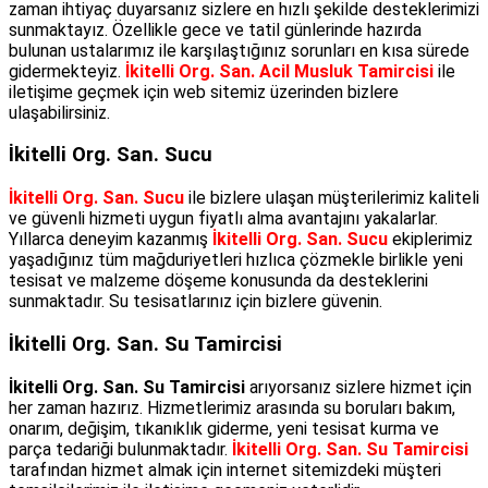
zaman ihtiyaç duyarsanız sizlere en hızlı şekilde desteklerimizi
sunmaktayız. Özellikle gece ve tatil günlerinde hazırda
bulunan ustalarımız ile karşılaştığınız sorunları en kısa sürede
gidermekteyiz.
İkitelli Org. San. Acil Musluk Tamircisi
ile
iletişime geçmek için web sitemiz üzerinden bizlere
ulaşabilirsiniz.
İkitelli Org. San. Sucu
İkitelli Org. San. Sucu
ile bizlere ulaşan müşterilerimiz kaliteli
ve güvenli hizmeti uygun fiyatlı alma avantajını yakalarlar.
Yıllarca deneyim kazanmış
İkitelli Org. San. Sucu
ekiplerimiz
yaşadığınız tüm mağduriyetleri hızlıca çözmekle birlikle yeni
tesisat ve malzeme döşeme konusunda da desteklerini
sunmaktadır. Su tesisatlarınız için bizlere güvenin.
İkitelli Org. San. Su Tamircisi
İkitelli Org. San. Su Tamircisi
arıyorsanız sizlere hizmet için
her zaman hazırız. Hizmetlerimiz arasında su boruları bakım,
onarım, değişim, tıkanıklık giderme, yeni tesisat kurma ve
parça tedariği bulunmaktadır.
İkitelli Org. San. Su Tamircisi
tarafından hizmet almak için internet sitemizdeki müşteri