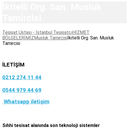
İkitelli Org. San. Musluk
Tamircisi
Tesisat Ustası - İstanbul Tesisatçı
HİZMET
BÖLGELERİMİZ
Musluk Tamircisi
İkitelli Org. San. Musluk
Tamircisi
İLETİŞİM
0212 274 11 44
0544 979 44 69
Whatsapp iletişim
Sıhhi tesisat
alanında son teknoloji sistemler