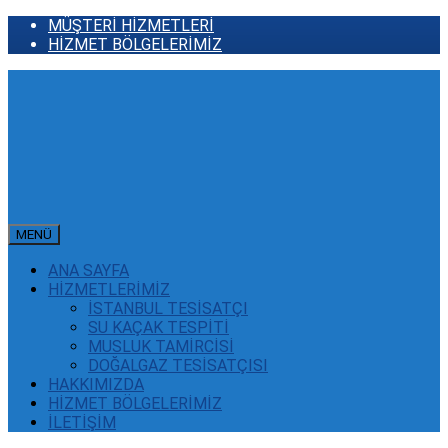
MÜŞTERİ HİZMETLERİ
HİZMET BÖLGELERİMİZ
MENÜ
ANA SAYFA
HİZMETLERİMİZ
İSTANBUL TESİSATÇI
SU KAÇAK TESPİTİ
MUSLUK TAMİRCİSİ
DOĞALGAZ TESİSATÇISI
HAKKIMIZDA
HİZMET BÖLGELERİMİZ
İLETİŞİM