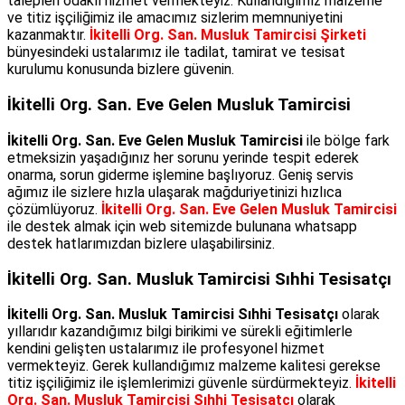
talepleri odaklı hizmet vermekteyiz. Kullandığımız malzeme
ve titiz işçiliğimiz ile amacımız sizlerim memnuniyetini
kazanmaktır.
İkitelli Org. San. Musluk Tamircisi Şirketi
bünyesindeki ustalarımız ile tadilat, tamirat ve tesisat
kurulumu konusunda bizlere güvenin.
İkitelli Org. San. Eve Gelen Musluk Tamircisi
İkitelli Org. San. Eve Gelen Musluk Tamircisi
ile bölge fark
etmeksizin yaşadığınız her sorunu yerinde tespit ederek
onarma, sorun giderme işlemine başlıyoruz. Geniş servis
ağımız ile sizlere hızla ulaşarak mağduriyetinizi hızlıca
çözümlüyoruz.
İkitelli Org. San. Eve Gelen Musluk Tamircisi
ile destek almak için web sitemizde bulunana whatsapp
destek hatlarımızdan bizlere ulaşabilirsiniz.
İkitelli Org. San. Musluk Tamircisi Sıhhi Tesisatçı
İkitelli Org. San. Musluk Tamircisi Sıhhi Tesisatçı
olarak
yıllarıdır kazandığımız bilgi birikimi ve sürekli eğitimlerle
kendini gelişten ustalarımız ile profesyonel hizmet
vermekteyiz. Gerek kullandığımız malzeme kalitesi gerekse
titiz işçiliğimiz ile işlemlerimizi güvenle sürdürmekteyiz.
İkitelli
Org. San. Musluk Tamircisi Sıhhi Tesisatçı
olarak