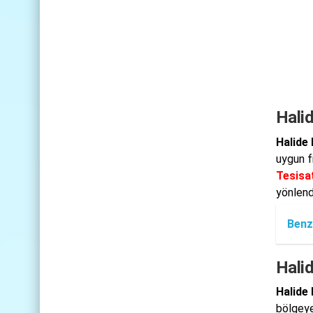
Halid
Halide 
uygun f
Tesisat
yönlendi
Benz
Halid
Halide
bölgeye