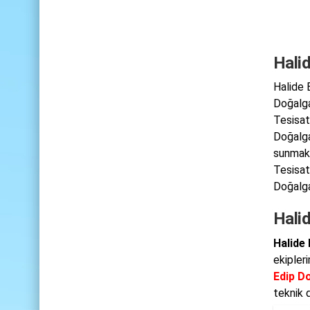
Halid
Halide 
Doğalga
Tesisat
Doğalga
sunmakt
Tesisat
Doğalga
Hali
Halide
ekipler
Edip D
teknik 