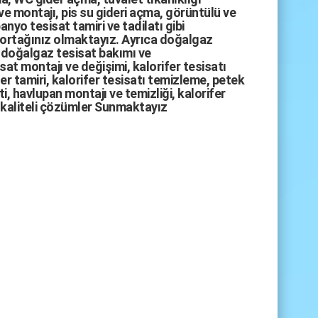
ve montajı,
pis su gideri açma
,
görüntülü ve
anyo tesisat tamiri
ve
tadilatı
gibi
 ortağınız olmaktayız. Ayrıca
doğalgaz
doğalgaz tesisat bakımı
ve
sat montajı
ve değişimi, kalorifer tesisatı
fer tamiri, kalorifer tesisatı temizleme, petek
i, havlupan montajı ve temizliği, kalorifer
kaliteli çözümler Sunmaktayız