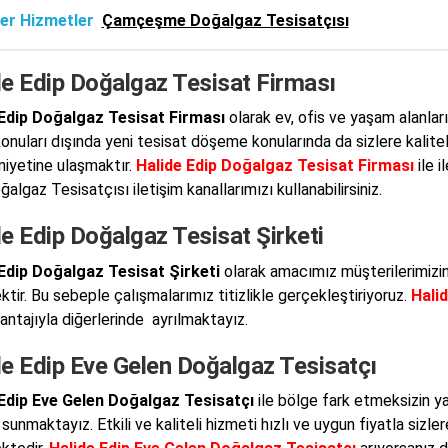
er Hizmetler
Çamçeşme Doğalgaz Tesisatçısı
de Edip Doğalgaz Tesisat Firması
 Edip Doğalgaz Tesisat Firması
olarak ev, ofis ve yaşam alanla
onuları dışında yeni tesisat döşeme konularında da sizlere kali
yetine ulaşmaktır.
Halide Edip Doğalgaz Tesisat Firması
ile i
algaz Tesisatçısı iletişim kanallarımızı kullanabilirsiniz.
e Edip Doğalgaz Tesisat Şirketi
Edip Doğalgaz Tesisat Şirketi
olarak amacımız müşterilerimizin
ktir. Bu sebeple çalışmalarımız titizlikle gerçekleştiriyoruz.
Hali
vantajıyla diğerlerinde ayrılmaktayız.
de Edip Eve Gelen Doğalgaz Tesisatçı
 Edip Eve Gelen Doğalgaz Tesisatçı
ile bölge fark etmeksizin ya
sunmaktayız. Etkili ve kaliteli hizmeti hızlı ve uygun fiyatla sizler