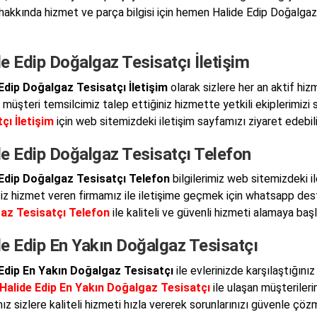
hakkında hizmet ve parça bilgisi için hemen Halide Edip Doğalgaz 
e Edip Doğalgaz Tesisatçı İletişim
Edip Doğalgaz Tesisatçı İletişim
olarak sizlere her an aktif hi
müşteri temsilcimiz talep ettiğiniz hizmette yetkili ekiplerimizi s
çı İletişim
için web sitemizdeki iletişim sayfamızı ziyaret edebilir
de Edip Doğalgaz Tesisatçı Telefon
 Edip Doğalgaz Tesisatçı Telefon
bilgilerimiz web sitemizdeki 
siz hizmet veren firmamız ile iletişime geçmek için whatsapp deste
az Tesisatçı Telefon
ile kaliteli ve güvenli hizmeti alamaya baş
de Edip En Yakın Doğalgaz Tesisatçı
Edip En Yakın Doğalgaz Tesisatçı
ile evlerinizde karşılaştığınız
Halide Edip En Yakın Doğalgaz Tesisatçı
ile ulaşan müşterilerim
z sizlere kaliteli hizmeti hızla vererek sorunlarınızı güvenle çözm