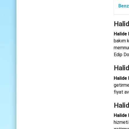
Benz
Hali
Halide
bakım k
memnuni
Edip Doğ
Halid
Halide 
getirme
fiyat a
Hali
Halide
hizmeti 