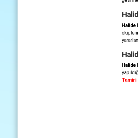
getirme
Hali
Halide
ekipleri
yararla
Halid
Halide
yapıldı
Tamiri