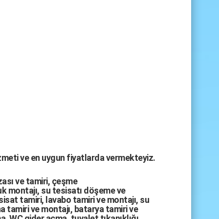
izmeti ve en uygun fiyatlarda vermekteyiz.
zası
ve tamiri,
çeşme
k montajı
,
su tesisatı döşeme
ve
sisat tamiri
,
lavabo tamiri
ve
montajı,
su
a tamiri
ve
montajı
,
batarya tamiri
ve
ma
,
WC gider açma
,
tuvalet tıkanıklığı