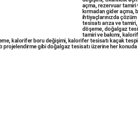
açma
,
rezervuar tamiri
kırmadan gider açma
,
b
ihtiyaçlarınızda çözüm
tesisatı arıza
ve tamiri,
döşeme,
doğalgaz tesi
tamiri ve bakımı, kalori
me, kalorifer boru değişimi, kalorifer tesisatı kaçak tespit
ı projelendirme gibi d
oğalgaz tesisatı
üzerine her konuda 