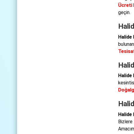
Ücreti
geçin.
Halid
Halide 
bulunan 
Tesisat
Hali
Halide
kesinti
Doğalg
Hali
Halide 
Bizlere
Amacımı