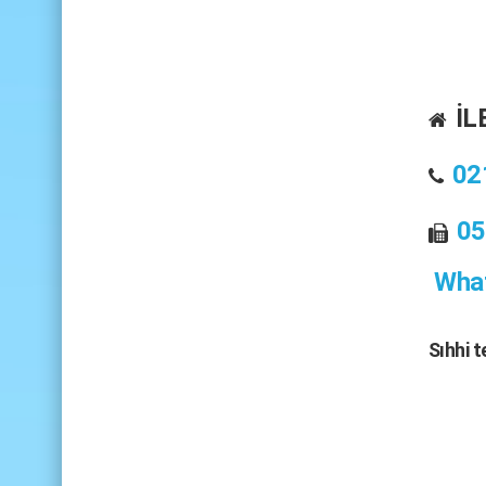
İL
02
05
What
Sıhhi 