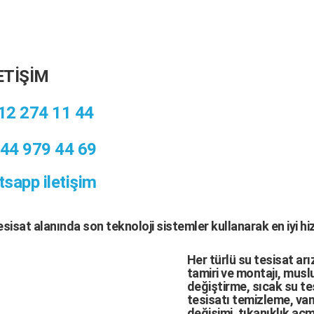
ETİŞİM
12 274 11 44
44 979 44 69
sapp iletişim
tesisat
alanında son teknoloji sistemler kullanarak en iyi h
Her türlü
su tesisat arı
tamiri
ve
montajı
,
muslu
değiştirme,
sıcak su te
tesisatı temizleme
,
van
değişimi
, tıkanıklık aç