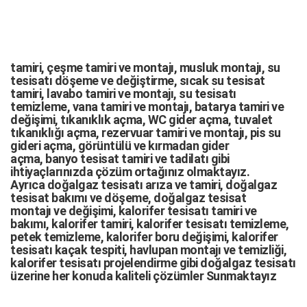
tamiri,
çeşme tamiri
ve
montajı
,
musluk montajı
,
su
tesisatı döşeme
ve değiştirme,
sıcak su tesisat
tamiri
,
lavabo tamiri
ve
montajı,
su tesisatı
temizleme
,
vana tamiri
ve
montajı
,
batarya tamiri
ve
değişimi
, tıkanıklık açma
,
WC gider açma
,
tuvalet
tıkanıklığı açma
,
rezervuar tamiri
ve montajı,
pis su
gideri açma
,
görüntülü ve kırmadan gider
açma
,
banyo tesisat tamiri
ve
tadilatı
gibi
ihtiyaçlarınızda çözüm ortağınız olmaktayız.
Ayrıca
doğalgaz tesisatı arıza
ve tamiri,
doğalgaz
tesisat bakımı
ve döşeme,
doğalgaz tesisat
montajı
ve değişimi, kalorifer tesisatı tamiri ve
bakımı, kalorifer tamiri, kalorifer tesisatı temizleme,
petek temizleme, kalorifer boru değişimi, kalorifer
tesisatı kaçak tespiti, havlupan montajı ve temizliği,
kalorifer tesisatı projelendirme gibi d
oğalgaz tesisatı
üzerine her konuda kaliteli çözümler Sunmaktayız